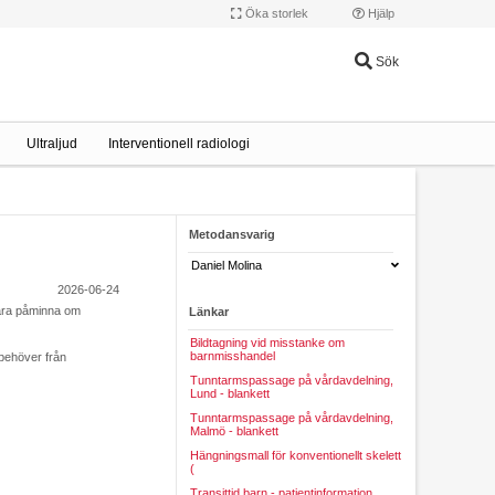
Öka storlek
Hjälp
Sök
Ultraljud
Interventionell radiologi
Metodansvarig
Daniel Molina
2026-06-24
bara påminna om
Länkar
Bildtagning vid misstanke om
barnmisshandel
 behöver från
Tunntarmspassage på vårdavdelning,
Lund - blankett
Tunntarmspassage på vårdavdelning,
Malmö - blankett
Hängningsmall för konventionellt skelett
(
Transittid barn - patientinformation