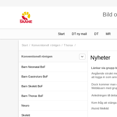
Bild 
Start
DT ny mall
DT
MR
Start
/
Konventionell röntgen
/
Thorax
/
Nyheter
Konventionell röntgen
Barn Neonatal BoF
Länkar via grupp-
Angående strulet me
Barn Gastro/uro BoF
att logga in som an
Dock kommer man då in
Barn Skelett BoF
Webläsarn med grupp
Anledningen till detta
Barn Thorax BoF
Kom ihåg att stänga
Neuro
/Astrid Melkild
Skelett