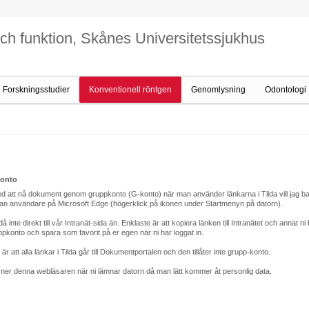
och funktion, Skånes Universitetssjukhus
Forskningsstudier
Konventionell röntgen
Genomlysning
Odontologi
konto
d att nå dokument genom gruppkonto (G-konto) när man använder länkarna i Tilda vill jag 
nan användare på Microsoft Edge (högerklick på ikonen under Startmenyn på datorn).
te direkt till vår Intranät-sida än. Enklaste är att kopiera länken till Intranätet och annat ni
konto och spara som favorit på er egen när ni har loggat in.
 är att alla länkar i Tilda går till Dokumentportalen och den tillåter inte grupp-konto.
 ner denna webläsaren när ni lämnar datorn då man lätt kommer åt personlig data.