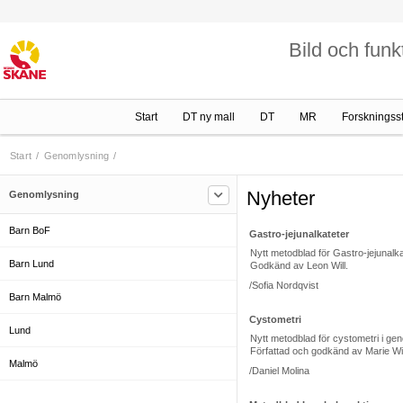
Bild och funk
Start
DT ny mall
DT
MR
Forskningss
Start
/
Genomlysning
/
Nyheter
Genomlysning
Barn BoF
Gastro-jejunalkateter
Nytt metodblad för Gastro-jejunalk
Barn Lund
Godkänd av Leon Will.
/Sofia Nordqvist
Barn Malmö
Cystometri
Lund
Nytt metodblad för cystometri i g
Författad och godkänd av Marie W
Malmö
/Daniel Molina