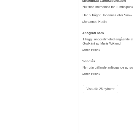
Metodblad Lumbalpunktion
Nu finns metodblad för Lumbalpunk
Har ni frågor, Johannes eller Snow.
/Johannes Hedin
Anografi barn
Tillägg i anografimetod angående att
Godkänt av Marie Wiklund
/Anita Brinck
Sondlås
Ny rutin gällande anläggande av s
/Anita Brinck
Visa alla 25 nyheter