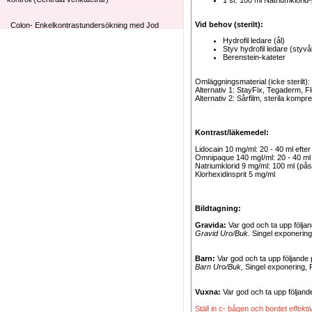
1 st: 100 ml Natriumklorid
Vid behov (sterilt):
Colon- Enkelkontrastundersökning med Jod
Hydrofil ledare (ål)
Styv hydrofil ledare (styvå
Flebografi Arm
Berenstein-kateter
Flebografi Ben
Omläggningsmaterial (icke sterilt):
Alternativ 1: StayFix, Tegaderm, Fl
Alternativ 2: Sårfilm, sterila komp
Främmande kropp i esofagus med vattenlöslig
kontrast
Kontrast/läkemedel:
Volvulus (Sigmoideum) Reponering av
colonvolvulus
Lidocain 10 mg/ml: 20 - 40 ml efte
Omnipaque 140 mgI/ml: 20 - 40 ml
Natriumklorid 9 mg/ml: 100 ml (på
Klorhexidinsprit 5 mg/ml
Bildtagning:
Gravida:
Var god och ta upp följand
Gravid Uro/Buk
. Singel exponering
Barn:
Var god och ta upp följande pr
Barn Uro/Buk,
Singel exponering, 
Vuxna:
Var god och ta upp följande
Ställ in c- bågen och bordet
effekti