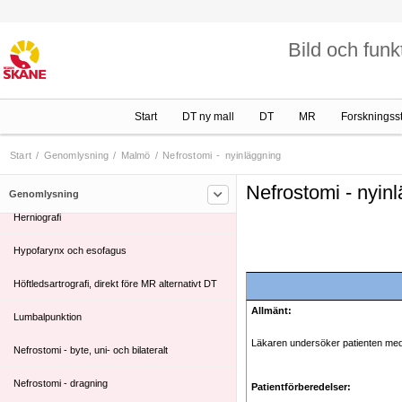
Lund
Bild och funk
Malmö
Axelartrografi, direkt före MR alternativt DT
Start
DT ny mall
DT
MR
Forskningss
Defekografi
Fistulografi - Buk
Start
/
Genomlysning
/
Malmö
/
Nefrostomi - nyinläggning
Gastrojejunostomi - byte av kateter över ledare
Nefrostomi - nyin
Genomlysning
Herniografi
Hypofarynx och esofagus
Höftledsartrografi, direkt före MR alternativt DT
Allmänt:
Lumbalpunktion
Läkaren undersöker patienten med u
Nefrostomi - byte, uni- och bilateralt
Nefrostomi - dragning
Patientförberedelser: