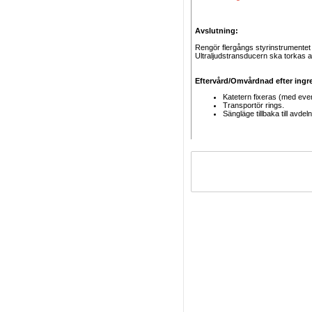
Avslutning:
Rengör flergångs styrinstrumentet 
Ultraljudstransducern ska torkas 
Eftervård/Omvårdnad efter ingr
Katetern fixeras (med event
Transportör rings.
Sängläge tillbaka till avdel