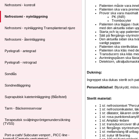
Nefrostomi - kontroll
Patienten måste vara inne
Patienten ska vara premedi
Prover ska vara maximalt
Nefrostomi - nyinläggning
PK (INR)
Trombocyter
Patienten ska läggas i buk
Nefrostomi - nyinläggning Transplanterad njure
med den aktuella sidan up
Starta och ta upp patienten
Sätt på flergångs-styrinstr
Den aktuella sidan ska tv
Nefrostomi - återinläggning
vanligt papper.
Patienten ska steriltvättas
Patienten ska kläs med det
Pyelografi - antegrad
Transducern ska kläs med 
Avrinningspåsen ska fästa
Detektorn, ultraljudsmask
Pyelografi - retrograd
Dukning:
Sondlås
Ingreppet ska dukas sterilt och pat
Sondnedläggning
Personalklädsel
: Blyskydd, mössa 
Suprapubisk kateterinläggning (Blåsfistel)
Sterilt material:
1 st: nefrostomiset "Percu
Tarm - Bäckenreservoar
1 st: nefrostomikateter, lä
1 st: dilatator, läkaren ord
1 st: rosa punktionskanyl/
Terapeutisk sväljningsröntgenundersökning
1 st: Amplatz-ledare
(TVSS)
1 st: transducercover till u
1 st: flergångs styrinstrum
1 st: mellanslang till uribag
Port-a-cath/ Subcutan venport , PICC-line -
1 st: sutur till fixering
kontroll (Centrala venkatetrar)