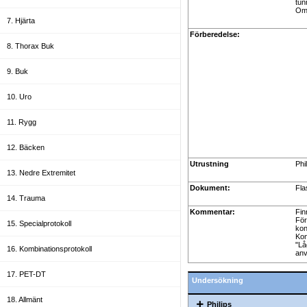
tun
Om 
7. Hjärta
Förberedelse:
8. Thorax Buk
9. Buk
10. Uro
11. Rygg
12. Bäcken
Utrustning
Phi
13. Nedre Extremitet
Dokument:
Fla
14. Trauma
Kommentar:
Fin
För
15. Specialprotokoll
kon
Kon
"Lå
16. Kombinationsprotokoll
anv
17. PET-DT
Undersökning
18. Allmänt
Philips