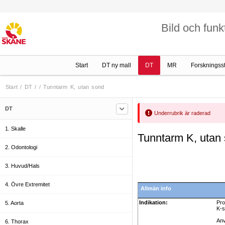
Bild och funk
Start
DT ny mall
DT
MR
Forskningss
Start
/
DT
/
/
Tunntarm K, utan sond
DT
Underrubrik är raderad
1. Skalle
Tunntarm K, utan
2. Odontologi
3. Huvud/Hals
4. Övre Extremitet
Allmän info
Indikation:
Pro
5. Aorta
K-s
Anv
6. Thorax