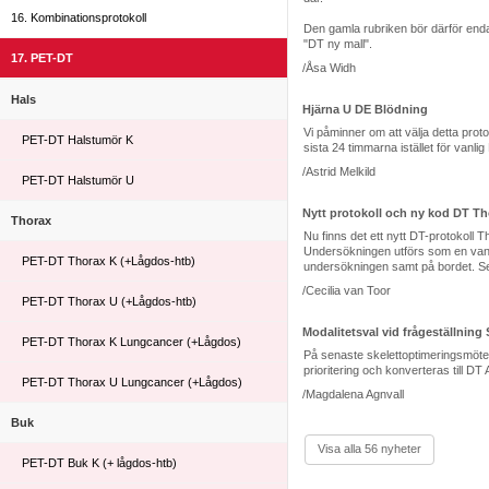
16. Kombinationsprotokoll
Den gamla rubriken bör därför enda
"DT ny mall".
17. PET-DT
/Åsa Widh
Hals
Hjärna U DE Blödning
Vi påminner om att välja detta prot
PET-DT Halstumör K
sista 24 timmarna istället för vanl
/Astrid Melkild
PET-DT Halstumör U
Nytt protokoll och ny kod DT Th
Thorax
Nu finns det ett nytt DT-protokoll
Undersökningen utförs som en vanli
PET-DT Thorax K (+Lågdos-htb)
undersökningen samt på bordet. Se p
/Cecilia van Toor
PET-DT Thorax U (+Lågdos-htb)
Modalitetsval vid frågeställning
PET-DT Thorax K Lungcancer (+Lågdos)
På senaste skelettoptimeringsmötet
prioritering och konverteras till D
PET-DT Thorax U Lungcancer (+Lågdos)
/Magdalena Agnvall
Buk
Visa alla 56 nyheter
PET-DT Buk K (+ lågdos-htb)