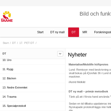
4. Övre Extremitet
Bild och funk
5. Aorta
6. Thorax
Start
DT ny mall
DT
MR
Forskningss
7. Hjärta
8. Thorax Buk
Start
/
DT
/
17. PET-DT
/
9. Buk
Nyheter
DT
10. Uro
Materialise/Mobilife höftprotes
11. Rygg
Lund: Remisser med beskrivning om s
skall bokas på iQon/lab 36 i Lund d
maskiner.
12. Bäcken
/Astrid Melkild
13. Nedre Extremitet
DT ny mall – primär metodbok
14. Trauma
Tänk på att i första hand använda
Sedan en tid tillbaka uppdateras int
15. Specialprotokoll
Nyskapade protokoll läggs inte heller
där.