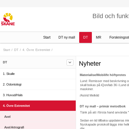
Bild och funk
Start
DT ny mall
DT
MR
Forskningss
Start
/
DT
/
4. Övre Extremitet
/
Nyheter
DT
1. Skalle
Materialise/Mobilife höftprotes
Lund: Remisser med beskrivning om s
2. Odontologi
skall bokas på iQon/lab 36 i Lund d
maskiner.
3. Huvud/Hals
/Astrid Melkild
4. Övre Extremitet
DT ny mall – primär metodbok
Tänk på att i första hand använda
Axel
Sedan en tid tillbaka uppdateras int
Nyskapade protokoll läggs inte heller
Axel Artrografi
där.