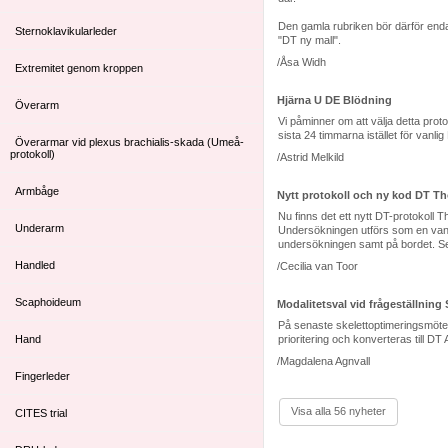
Den gamla rubriken bör därför enda
Sternoklavikularleder
"DT ny mall".
/Åsa Widh
Extremitet genom kroppen
Hjärna U DE Blödning
Överarm
Vi påminner om att välja detta prot
sista 24 timmarna istället för vanl
Överarmar vid plexus brachialis-skada (Umeå-
protokoll)
/Astrid Melkild
Armbåge
Nytt protokoll och ny kod DT Th
Nu finns det ett nytt DT-protokoll
Underarm
Undersökningen utförs som en vanli
undersökningen samt på bordet. Se p
Handled
/Cecilia van Toor
Scaphoideum
Modalitetsval vid frågeställning
På senaste skelettoptimeringsmötet
Hand
prioritering och konverteras till D
/Magdalena Agnvall
Fingerleder
Visa alla 56 nyheter
CITES trial