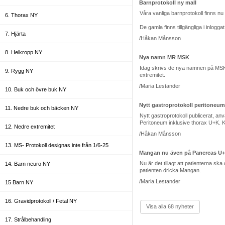
Barnprotokoll ny mall
Våra vanliga barnprotokoll finns nu
6. Thorax NY
De gamla finns tillgängliga i inlogg
7. Hjärta
/Håkan Månsson
8. Helkropp NY
Nya namn MR MSK
Idag skrivs de nya namnen på MSK un
9. Rygg NY
extremitet.
/Maria Lestander
10. Buk och övre buk NY
Nytt gastroprotokoll peritoneum
11. Nedre buk och bäcken NY
Nytt gastroprotokoll publicerat, an
Peritoneum inklusive thorax U+K. 
12. Nedre extremitet
/Håkan Månsson
13. MS- Protokoll designas inte från 1/6-25
Mangan nu även på Pancreas U
Nu är det tillagt att patientern
14. Barn neuro NY
patienten dricka Mangan.
/Maria Lestander
15 Barn NY
16. Gravidprotokoll / Fetal NY
Visa alla 68 nyheter
17. Strålbehandling