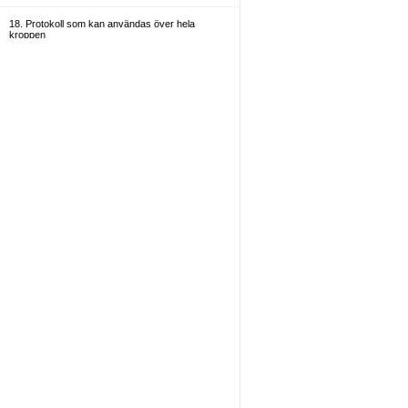
18. Protokoll som kan användas över hela
kroppen
19. Allmänt
20. Administratörer