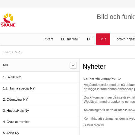
Bild och funk
Start
DT ny mall
DT
MR
Forskningss
Start
/
MR
/
Nyheter
MR
1. Skalle NY
Länkar via grupp-konto
Angående strulet med att nå dokum
1.1 Hjärna special NY
att logga in som annan användare 
Dock kommer man då inte direkt till 
2. Odontologi NY
Webläsarn med gruppkonto och spara
Anledningen till detta är att alla län
3. Huvud/Hals Ny
Kom ihåg att stänga ner denna webl
4. Övre extremitet
/Astrid Melkild
5. Aorta Ny