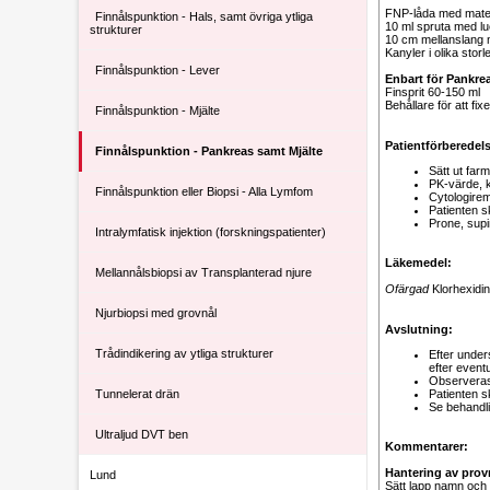
FNP-låda med materia
Finnålspunktion - Hals, samt övriga ytliga
10 ml spruta med lu
strukturer
10 cm mellanslang 
Kanyler i olika stor
Finnålspunktion - Lever
Enbart för Pankre
Finsprit 60-150 ml
Behållare för att fix
Finnålspunktion - Mjälte
Patientförberedels
Finnålspunktion - Pankreas samt Mjälte
Sätt ut far
PK-värde, k
Finnålspunktion eller Biopsi - Alla Lymfom
Cytologirem
Patienten s
Prone, sup
Intralymfatisk injektion (forskningspatienter)
Läkemedel:
Mellannålsbiopsi av Transplanterad njure
Ofärgad
Klorhexidin
Njurbiopsi med grovnål
Avslutning:
Trådindikering av ytliga strukturer
Efter under
efter event
Observeras
Tunnelerat drän
Patienten s
Se behandli
Ultraljud DVT ben
Kommentarer:
Hantering av prov
Lund
Sätt lapp namn och