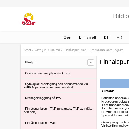
Bild 
Lund Barn
Start
DT ny mall
DT
MR
Malmö Barn
Start
/
Ultraljud
/
Malmö
/
Finnålspunktion - Pankreas samt Mjälte
Malmö
Finnålspun
Ultraljud
Abscessdränage
Coilindikering av ytliga strukturer
Cytologisk provtagning och handhavande vid
FNP/Biopsi i samband med ultraljud
Allmänt:
Dränageinläggning på IVA
Patienten undersöks
Proceduren dukas r
1 set transducerco
1 st. flergångs styri
Finnålspunktion - FNP (undantag: FNP av mjälte
Provrör eller objekt
och hals)
Spritsuddar med
of
Omläggningsmateria
Finnålspunktion - Hals
Vitri sårfilm med dy