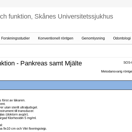
och funktion, Skånes Universitetssjukhus
Forskningsstudier
Konventionell röntgen
Genomlysning
Odontologi
ktion - Pankreas samt Mjälte
SOS-k
Metodansvarig röntge
 först av läkaren.
ent.
ver
utan
sterilt ultraljudsgel.
nstrument till transducer.
glas (doktorn avgör).
ärgad
Klorhexidin 5 mg/ml.
l:
na 9x10 cm och Vitri fixeringstejp.