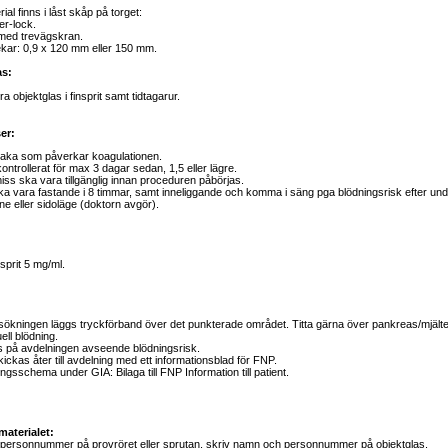
l finns i låst skåp på torget:
er-lock.
med trevägskran.
lekar: 0,9 x 120 mm eller 150 mm.
as:
era objektglas i finsprit samt tidtagarur.
er:
maka som påverkar koagulationen.
ontrollerat för max 3 dagar sedan, 1,5 eller lägre.
iss ska vara tillgänglig innan proceduren påbörjas.
ka vara fastande i 8 timmar, samt inneliggande och komma i säng pga blödningsrisk efter un
ine eller sidoläge (doktorn avgör).
sprit 5 mg/ml.
sökningen läggs tryckförband över det punkterade området. Titta gärna över pankreas/mjälte 
uell blödning.
 på avdelningen avseende blödningsrisk.
kickas åter till avdelning med ett informationsblad för FNP.
ngsschema under GIA: Bilaga till FNP Information till patient.
materialet:
 personnummer på provröret eller sprutan, skriv namn och personnummer på objektglas.