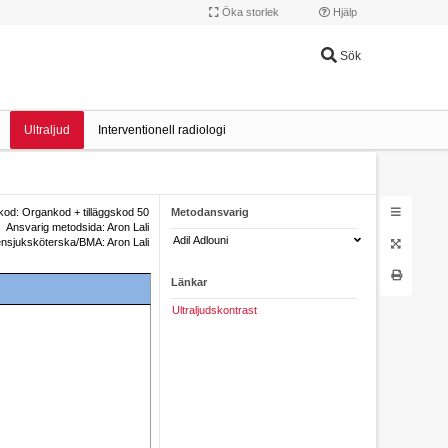
Öka storlek
Hjälp
Sök
Ultraljud
Interventionell radiologi
od: Organkod + tilläggskod 50
Metodansvarig
Ansvarig metodsida: Aron Lali
Adil Adlouni
nsjuksköterska/BMA: Aron Lali
Länkar
Ultraljudskontrast