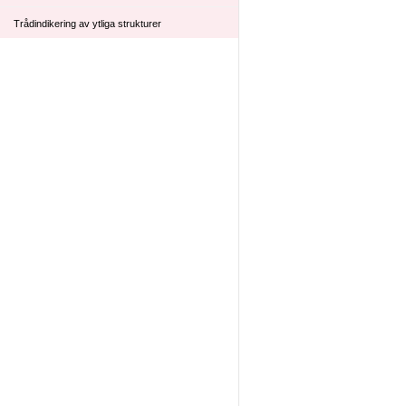
Trådindikering av ytliga strukturer
Tunnelerat drän
Ultraljud DVT ben
Lund
Allmänt