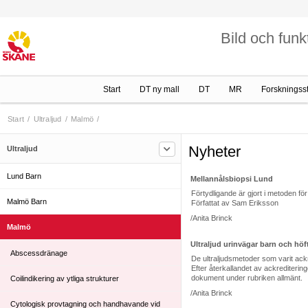
Bild och funk
Start
DT ny mall
DT
MR
Forskningss
Start
/
Ultraljud
/
Malmö
/
Nyheter
Ultraljud
Lund Barn
Mellannålsbiopsi Lund
Förtydligande är gjort i metoden fö
Malmö Barn
Författat av Sam Eriksson
/Anita Brinck
Malmö
Ultraljud urinvägar barn och höf
Abscessdränage
De ultraljudsmetoder som varit ackr
Efter återkallandet av ackrediterin
dokument under rubriken allmänt.
Coilindikering av ytliga strukturer
/Anita Brinck
Cytologisk provtagning och handhavande vid