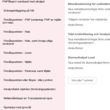
FNP/Biopsi i samband med ultraljud
Metodbeskrivning för coilinidker
Nya metodbeskrivningar finns under 
Dränageinläggning på IVA
strukturer".
Tidigare versioner har malulerats.
Finnålspunktion - FNP (undantag: FNP av mjälte
och hals)
/Anita Brinck
Finnålspunktion - Hals
Tråd-/coilindikering och intralym
Nya metodbeskrivningar finns under U
Finnålspunktion - Hals, samt övriga ytliga
(forskningspatienter)".
strukturer
/Anita Brinck
Finnålspunktion - Lever
Diuresultraljud Lund
Finnålspunktion - Mjälte
Nya metod för diuresultraljud finns
/Anita Brinck
Finnålspunktion - Pankreas samt Mjälte
Finnålspunktion eller Biopsi - Alla Lymfom
Visa alla 7 nyheter
Intralymfatisk injektion (forskningspatienter)
Mellannålsbiopsi av Transplanterad njure
Njurbiopsi med grovnål