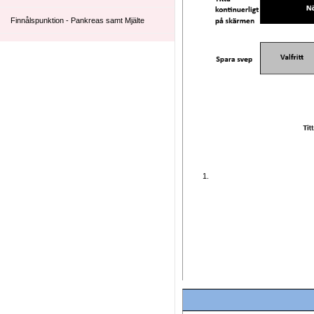
Finnålspunktion - Pankreas samt Mjälte
Finnålspunktion - Ytliga strukturer
Finnålspunktion eller Biopsi - Alla Lymfom
Gallblåsa
Intralymfatisk injektion (forskningspatienter)
Lever
Leverbiopsi
Mellannålsbiopsi
Mellannålsbiopsi av Transplanterad njure
Njurartärer
Njurbiopsi med grovnål
Pancreas