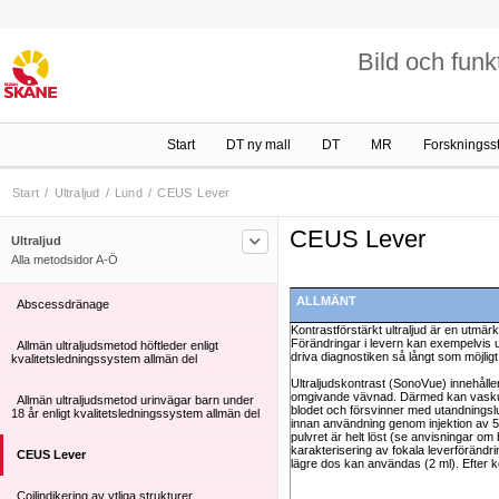
Bild och funk
Start
DT ny mall
DT
MR
Forskningss
Start
/
Ultraljud
/
Lund
/
CEUS Lever
CEUS Lever
Ultraljud
Alla metodsidor A-Ö
ALLMÄNT
Abscessdränage
Kontrastförstärkt ultraljud är en utmär
Förändringar i levern kan exempelvis u
Allmän ultraljudsmetod höftleder enligt
driva diagnostiken så långt som möjlig
kvalitetsledningssystem allmän del
Ultraljudskontrast (SonoVue) innehålle
omgivande vävnad. Därmed kan vaskulari
Allmän ultraljudsmetod urinvägar barn under
blodet och försvinner med utandningslu
18 år enligt kvalitetsledningssystem allmän del
innan användning genom injektion av 5
pulvret är helt löst (se anvisningar 
karakterisering av fokala leverföränd
CEUS Lever
lägre dos kan användas (2 ml). Efter 
Coilindikering av ytliga strukturer