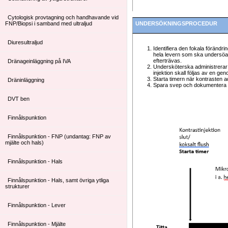
Cytologisk provtagning och handhavande vid
FNP/Biopsi i samband med ultraljud
UNDERSÖKNINGSPROCEDUR
Diuresultraljud
Identifiera den fokala förändri
hela levern som ska undersöas
efterträvas.
Dränageinläggning på IVA
Undersköterska administrerar k
injektion skall följas av en g
Starta timern när kontrasten a
Dräninläggning
Spara svep och dokumentera e
DVT ben
Finnålspunktion
Finnålspunktion - FNP (undantag: FNP av
mjälte och hals)
Finnålspunktion - Hals
Finnålspunktion - Hals, samt övriga ytliga
strukturer
Finnålspunktion - Lever
Finnålspunktion - Mjälte