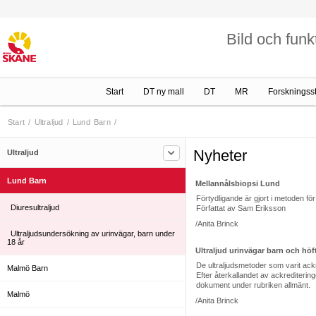
Bild och funk
Start
DT ny mall
DT
MR
Forskningss
Start
/
Ultraljud
/
Lund Barn
/
Nyheter
Ultraljud
Lund Barn
Mellannålsbiopsi Lund
Förtydligande är gjort i metoden fö
Diuresultraljud
Författat av Sam Eriksson
/Anita Brinck
Ultraljudsundersökning av urinvägar, barn under
18 år
Ultraljud urinvägar barn och höf
De ultraljudsmetoder som varit ackr
Malmö Barn
Efter återkallandet av ackrediterin
dokument under rubriken allmänt.
Malmö
/Anita Brinck