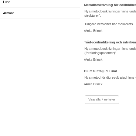
Lund
Metodbeskrivning för coilinidker
Nya metodbeskrivningar finns under 
Allmänt
strukturer".
Tidigare versioner har malulerats.
/Anita Brinck
Tråd-/coilindikering och intralym
Nya metodbeskrivningar finns under U
(forskningspatienter)".
/Anita Brinck
Diuresultraljud Lund
Nya metod för diuresultraljud finns
/Anita Brinck
Visa alla 7 nyheter