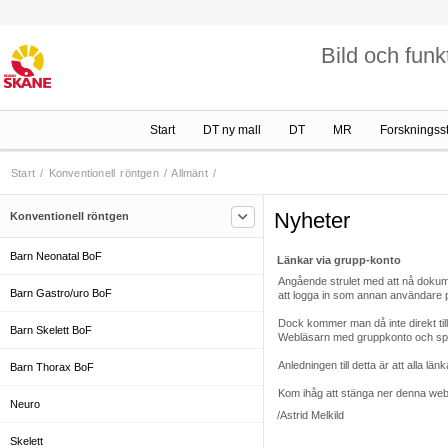
Bild och funk
Start
DT ny mall
DT
MR
Forskningss
Start
/
Konventionell röntgen
/
Allmänt
/
Nyheter
Konventionell röntgen
Barn Neonatal BoF
Länkar via grupp-konto
Angående strulet med att nå dokum
Barn Gastro/uro BoF
att logga in som annan användare 
Dock kommer man då inte direkt till 
Barn Skelett BoF
Webläsarn med gruppkonto och spara
Anledningen till detta är att alla län
Barn Thorax BoF
Kom ihåg att stänga ner denna webl
Neuro
/Astrid Melkild
Skelett