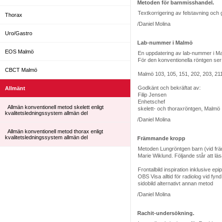
Metoden för barnmisshandel.
Textkorrigering av felstavning och g
Thorax
/Daniel Molina
Uro/Gastro
Lab-nummer i Malmö
EOS Malmö
En uppdatering av lab-nummer i Mal
För den konventionella röntgen ser d
CBCT Malmö
Malmö 103, 105, 151, 202, 203, 21
Godkänt och bekräftat av:
Allmänt
Filip Jensen
Enhetschef
Allmän konventionell metod skelett enligt
skelett- och thoraxröntgen, Malmö
kvalitetsledningssystem allmän del
/Daniel Molina
Allmän konventionell metod thorax enligt
kvalitetsledningssystem allmän del
Främmande kropp
Metoden Lungröntgen barn (vid frä
Marie Wiklund. Följande står att läs
Frontalbild inspiration inklusive e
OBS Visa alltid för radiolog vid fyn
sidobild alternativt annan metod
/Daniel Molina
Rachit-undersökning.