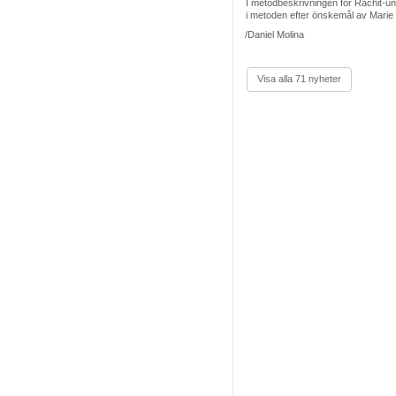
I metodbeskrivningen för Rachit-und
i metoden efter önskemål av Marie
/Daniel Molina
Visa alla 71 nyheter