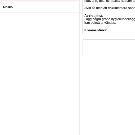
hudvänlig tejp, och påsarna hamna
Malmö
Avsluta med att dokumentera sondl
Avslutning:
Lägg några gröna hygienunderlägg 
kan också användas.
Kommentarer: