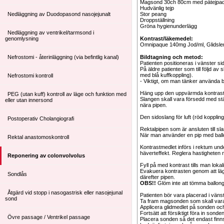
Magsond 30ch 80cm med påtejpade p
Hudvänlig tejp
Nedläggning av Duodopasond nasojejunalt
Stor peang
Droppställning
Gröna hygienunderlägg
Nedläggning av ventrikel/tarmsond i
genomlysning
Kontrast/läkemedel:
Omnipaque 140mg Jod/ml, Glidsle
Nefrostomi - återinläggning (via befintlig kanal)
Bildtagning och metod:
Patienten positioneras i vänster 
På äldre patienter som till följd a
med blå kuffkoppling).
Nefrostomi kontroll
- Viktigt, om man tänker använda b
Häng upp den uppvärmda kontrast
PEG (utan kuff) kontroll av läge och funktion med
Slangen skall vara försedd med st
eller utan innersond
nära pipen.
Den sidoslang för luft (röd koppli
Postoperativ Cholangiografi
Rektalpipen som är ansluten till s
När man använder en pip med ballong
Rektal anastomoskontroll
Kontrastmedlet införs i rektum und
häverteffekt. Reglera hastigheten
Reponering av colonvolvolus
Fyll på med kontrast tills man lok
Evakuera kontrasten genom att läg
Sondlås
därefter pipen.
OBS!!
Glöm inte att tömma ballonge
Åtgärd vid stopp i nasogastrisk eller nasojejunal
Patienten bör vara placerad i vän
sond
Ta fram magsonden som skall vara
Applicera glidmedlet på sonden och
Fortsätt att försiktigt föra in sonden
Övre passage / Ventrikel passage
Placera sonden så det endast finns