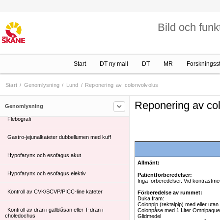
Barn Lund
Bild och funk
Barn Malmö
Lund
Start
DT ny mall
DT
MR
Forskningss
Antegrad Pyelografi
Diafragmarörlighet
Start
/
Genomlysning
/
Lund
/
Reponering av colonvolvolus
Esofagus Systemisk skleros (sklerodermi)
Reponering av co
Genomlysning
Flebografi
Gastro-jejunalkateter dubbellumen med kuff
Hypofarynx och esofagus akut
Allmänt:
Hypofarynx och esofagus elektiv
Patientförberedelser:
Inga förberedelser. Vid kontrastme
Kontroll av CVK/SCVP/PICC-line kateter
Förberedelse av rummet:
Duka fram:
Colonpip (rektalpip) med eller utan
Kontroll av drän i gallblåsan eller T-drän i
Colonpåse med 1 Liter Omnipaque
choledochus
Glidmedel