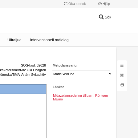
Öka storlek
Hjälp
Sök
Ultraljud
Interventionell radiologi
SOS-kod: 32028
Metodansvarig
uksköterska/BMA: Ola Lindgren
Marie Wiklund
köterska/BMA: Artëm Svitachëv
Länkar
Midazolamsedering till barn, Röntgen
Malmö