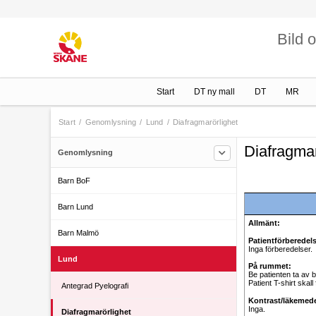
Bild 
Start
DT ny mall
DT
MR
Start
/
Genomlysning
/
Lund
/
Diafragmarörlighet
Diafragmar
Genomlysning
Barn BoF
Barn Lund
Allmänt:
Barn Malmö
Patientförberedels
Inga förberedelser.
Lund
På rummet:
Be patienten ta av b
Patient T-shirt skall 
Antegrad Pyelografi
Kontrast/läkemede
Inga.
Diafragmarörlighet