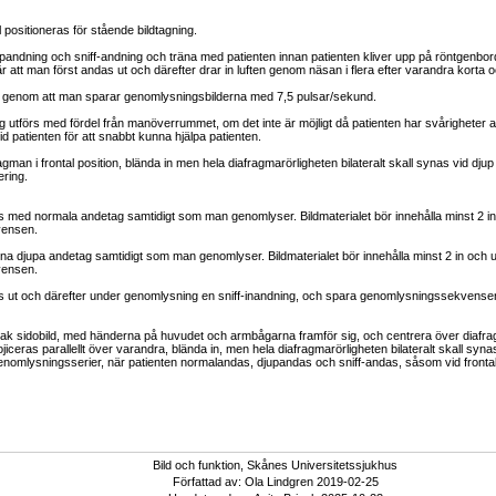
 positioneras för stående bildtagning.
pandning och sniff-andning och träna med patienten innan patienten kliver upp på röntgenbor
r att man först andas ut och därefter drar in luften genom näsan i flera efter varandra korta
rs genom att man sparar genomlysningsbilderna med 7,5 pulsar/sekund.
utförs med fördel från manöverrummet, om det inte är möjligt då patienten har svårigheter at
d patienten för att snabbt kunna hjälpa patienten.
gman i frontal position, blända in men hela diafragmarörligheten bilateralt skall synas vid djup
ring.
s med normala andetag samtidigt som man genomlyser. Bildmaterialet bör innehålla minst 2 in
vensen.
ugna djupa andetag samtidigt som man genomlyser. Bildmaterialet bör innehålla minst 2 in och 
vensen.
as ut och därefter under genomlysning en sniff-inandning, och spara genomlysningssekvense
 rak sidobild, med händerna på huvudet och armbågarna framför sig, och centrera över diaf
iceras parallellt över varandra, blända in, men hela diafragmarörligheten bilateralt skall syna
nomlysningsserier, när patienten normalandas, djupandas och sniff-andas, såsom vid frontal
Bild och funktion, Skånes Universitetssjukhus
Författad av: Ola Lindgren 2019-02-25