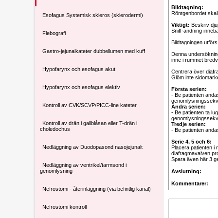
Bildtagning:
Röntgenbordet skall
Esofagus Systemisk skleros (sklerodermi)
Viktigt:
Beskriv dju
Sniff-andning innebä
Flebografi
Bildtagningen utfö
Gastro-jejunalkateter dubbellumen med kuff
Denna undersökning 
inne i rummet bredvi
Hypofarynx och esofagus akut
Centrera över diafra
Glöm inte sidomarke
Hypofarynx och esofagus elektiv
Första serien:
- Be patienten anda
genomlysningssek
Kontroll av CVK/SCVP/PICC-line kateter
Andra serien:
- Be patienten ta l
genomlysningssek
Kontroll av drän i gallblåsan eller T-drän i
Tredje serien:
choledochus
- Be patienten and
Serie 4, 5 och 6:
Nedläggning av Duodopasond nasojejunalt
Placera patienten i
diafragmavalven proj
Spara även här 3 ge
Nedläggning av ventrikel/tarmsond i
genomlysning
Avslutning:
Kommentarer:
Nefrostomi - återinläggning (via befintlig kanal)
Nefrostomi kontroll