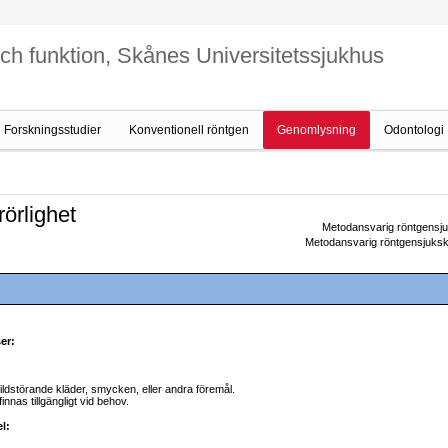
och funktion, Skånes Universitetssjukhus
Forskningsstudier
Konventionell röntgen
Genomlysning
Odontologi
örlighet
Metodansvarig röntgensj
Metodansvarig röntgensjuks
er:
ildstörande kläder, smycken, eller andra föremål.
finnas tillgängligt vid behov.
l: