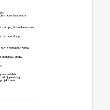
det.
 och snabba inandningar.
t stå upp, då skall man vara
 in och utandning.
 och ut andningar, spara
ut andningar, spara
n.
ragman så båda
s vid djupandning.
projektionen.