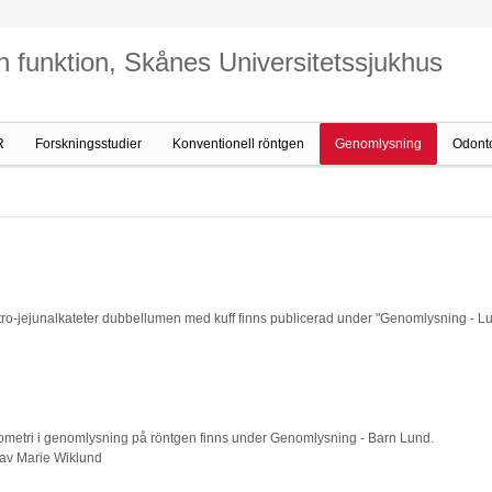
h funktion, Skånes Universitetssjukhus
R
Forskningsstudier
Konventionell röntgen
Genomlysning
Odonto
tro-jejunalkateter dubbellumen med kuff finns publicerad under "Genomlysning - L
tometri i genomlysning på röntgen finns under Genomlysning - Barn Lund.
 av Marie Wiklund