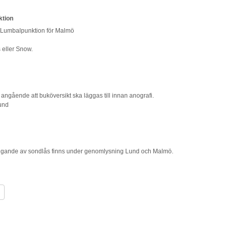
ktion
r Lumbalpunktion för Malmö
 eller Snow.
 angående att buköversikt ska läggas till innan anografi.
und
äggande av sondlås finns under genomlysning Lund och Malmö.