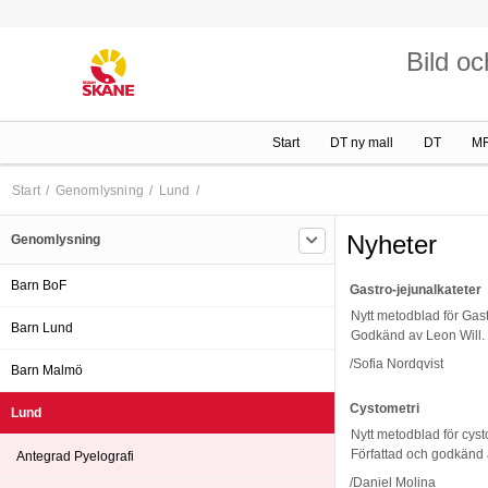
Bild oc
Start
DT ny mall
DT
M
Start
/
Genomlysning
/
Lund
/
Nyheter
Genomlysning
Barn BoF
Gastro-jejunalkateter
Nytt metodblad för Gas
Barn Lund
Godkänd av Leon Will.
/Sofia Nordqvist
Barn Malmö
Cystometri
Lund
Nytt metodblad för cys
Författad och godkänd
Antegrad Pyelografi
/Daniel Molina