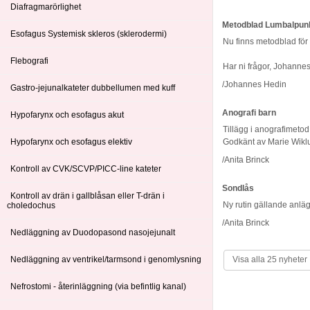
Diafragmarörlighet
Metodblad Lumbalpun
Esofagus Systemisk skleros (sklerodermi)
Nu finns metodblad fö
Flebografi
Har ni frågor, Johannes
/Johannes Hedin
Gastro-jejunalkateter dubbellumen med kuff
Anografi barn
Hypofarynx och esofagus akut
Tillägg i anografimetod
Hypofarynx och esofagus elektiv
Godkänt av Marie Wikl
/Anita Brinck
Kontroll av CVK/SCVP/PICC-line kateter
Sondlås
Kontroll av drän i gallblåsan eller T-drän i
Ny rutin gällande anl
choledochus
/Anita Brinck
Nedläggning av Duodopasond nasojejunalt
Nedläggning av ventrikel/tarmsond i genomlysning
Visa alla 25 nyheter
Nefrostomi - återinläggning (via befintlig kanal)