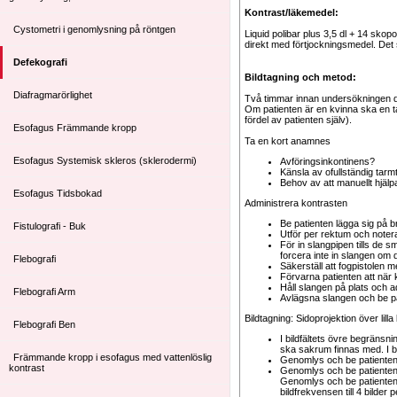
Kontrast/läkemedel:
Cystometri i genomlysning på röntgen
Liquid polibar plus 3,5 dl + 14 sk
direkt med förtjockningsmedel. Det
Defekografi
Bildtagning och metod:
Diafragmarörlighet
Två timmar innan undersökningen dri
Om patienten är en kvinna ska en 
fördel av patienten själv).
Esofagus Främmande kropp
Ta en kort anamnes
Esofagus Systemisk skleros (sklerodermi)
Avföringsinkontinens?
Känsla av ofullständig tar
Behov av att manuellt hjälp
Esofagus Tidsbokad
Administrera kontrasten
Be patienten lägga sig på 
Fistulografi - Buk
Utför per rektum och notera 
För in slangpipen tills de 
forcera inte in slangen om d
Flebografi
Säkerställ att fogpistolen m
Förvarna patienten att när 
Håll slangen på plats och 
Flebografi Arm
Avlägsna slangen och be patie
Bildtagning: Sidoprojektion över lil
Flebografi Ben
I bildfältets övre begränsni
ska sakrum finnas med. I b
Främmande kropp i esofagus med vattenlöslig
Genomlys och be patienten
kontrast
Genomlys och be patienten
Genomlys och be patienten
bildfrekvensen till 4 bilde