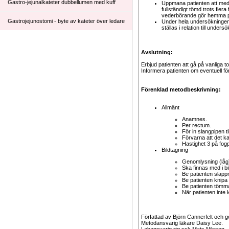
Gastro-jejunalkateter dubbellumen med kuff
Uppmana patienten att medde
fullständigt tömd trots fle
vederbörande gör hemma på
Gastrojejunostomi - byte av kateter över ledare
Under hela undersökningen,
ställas i relation till under
Gastromiknapp med förlängning, byte av, på
barn
Avslutning:
Erbjud patienten att gå på vanliga toa
Herniografi
Informera patienten om eventuell för
Hypofarynx och esofagus
Förenklad metodbeskrivning:
Hypofarynx och esofagus akut
Allmänt
Anamnes.
Hypofarynx och esofagus elektiv
Per rectum.
För in slangpipen t
Förvarna att det k
Höftledsartrografi, direkt före MR alternativt DT
Hastighet 3 på fogp
Bildtagning
Kontroll av CVK/SCVP/PICC-line kateter
Genomlysning (låg)
Ska finnas med i bi
Be patienten slapp
Kontroll av drän i gallblåsan eller T-drän i
Be patienten knipa
choledochus
Be patienten tömma
När patienten inte
Lumbalpunktion
Författad av Björn Cannerfelt och
Miktionsuretrocystografi (MUCG)
Metodansvarig läkare Daisy Lee.