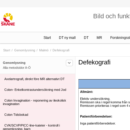
Bild och funk
Start
DT ny mall
DT
MR
Forskningss
Start
/
Genomlysning
/
Malmö
/
Defekografi
Anografi med kall kontrast
Defekografi
Genomlysning
Alla metodsidor A-Ö
Antegrad Pyelografi
Axelartrografi, direkt före MR alternativt DT
Colon- Enkelkontrastundersökning med Jod
Allmänt:
Elektiv undersökning.
Colon Invagination - reponering av ileokolisk
Remissen ska i regel komma från spe
invagination
Remissen prioriteras i regel som 4 e
Colon Tidsbokad
Patientförberedelser:
Inga patientförberedelser.
CVK/SCVP/PICC-line-kateter - kontroll i
genomlysning, barn