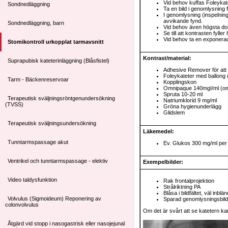
Vid behov kuffas Foleykat
Sondnedläggning
Ta en bild i genomlysning 
I genomlysning (inspelning
avvikande fynd.
Sondnedläggning, barn
Vid behov även högsta do
Se till att kontrasten fylle
Vid behov ta en exponerad
Stomikontroll urkopplat tarmavsnitt
Kontrast/material:
Suprapubisk kateterinläggning (Blåsfistel)
Adhesive Remover för att 
Foleykateter med ballong
Tarm - Bäckenreservoar
Kopplingskon
Omnipaque 140mgI/ml (om c
Spruta 10-20 ml
Terapeutisk sväljningsröntgenundersökning
Natriumklorid 9 mg/ml
(TVSS)
Gröna hygienunderlägg
Glidslem
Terapeutisk sväljningsundersökning
Läkemedel:
Tunntarmspassage akut
Ev. Glukos 300 mg/ml per o
Ventrikel och tunntarmspassage - elektiv
Exempelbilder:
Video taldysfunktion
Rak frontalprojektion
Strålriktning PA
Blåsa i bildfä
Volvulus (Sigmoideum) Reponering av
Sparad genomlysningsbild
colonvolvulus
Om det är svårt att se katetern kan 
Åtgärd vid stopp i nasogastrisk eller nasojejunal