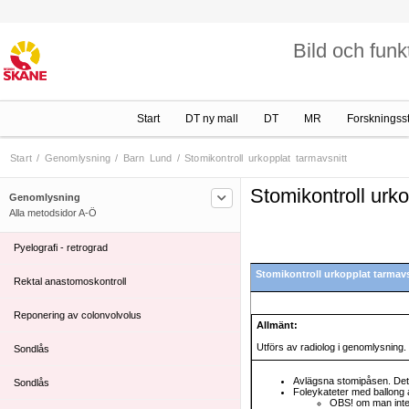
Nefrostomi kontroll
Bild och funk
Passage - Malrotationsfrågeställning, barn
PEG (utan kuff) kontroll av läge och funktion med
eller utan innersond
Start
DT ny mall
DT
MR
Forskningss
Port-a-cath/ Subcutan venport , PICC-line -
kontroll (Centrala venkatetrar)
Start
/
Genomlysning
/
Barn Lund
/
Stomikontroll urkopplat tarmavsnitt
Postoperativ Cholangiografi
Stomikontroll urko
Genomlysning
Alla metodsidor A-Ö
Pyelografi - antegrad
Pyelografi - retrograd
Stomikontroll urkopplat tarmavs
Rektal anastomoskontroll
Reponering av colonvolvolus
Allmänt:
Utförs av radiolog i genomlysning.
Sondlås
Avlägsna stomipåsen. Dett
Sondlås
Foleykateter med ballong a
OBS! om man inte 