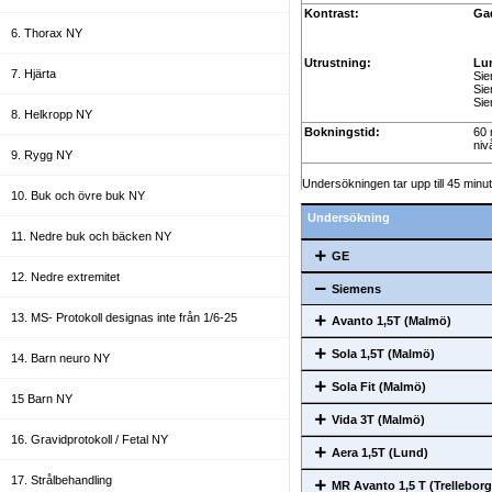
Kontrast:
Ga
6. Thorax NY
Utrustning:
Lu
7. Hjärta
Sie
Sie
Sie
8. Helkropp NY
Bokningstid:
60 
niv
9. Rygg NY
Undersökningen tar upp till 45 minut
10. Buk och övre buk NY
Undersökning
11. Nedre buk och bäcken NY
GE
12. Nedre extremitet
Siemens
13. MS- Protokoll designas inte från 1/6-25
Avanto 1,5T (Malmö)
Sola 1,5T (Malmö)
14. Barn neuro NY
Sola Fit (Malmö)
15 Barn NY
Vida 3T (Malmö)
16. Gravidprotokoll / Fetal NY
Aera 1,5T (Lund)
17. Strålbehandling
MR Avanto 1,5 T (Trelleborg