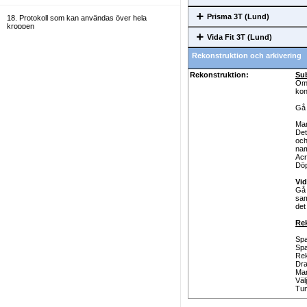
Prisma 3T (Lund)
18. Protokoll som kan användas över hela
kroppen
Vida Fit 3T (Lund)
19. Allmänt
Rekonstruktion och arkivering
Rekonstruktion:
Sub
20. Administratörer
Om 
kon
Gå 
Mar
Det
och
nam
Acr
Döp
Vid
Gå 
sam
det
Rek
Sp
Spa
Rek
Dra
Mar
Väl
Tun