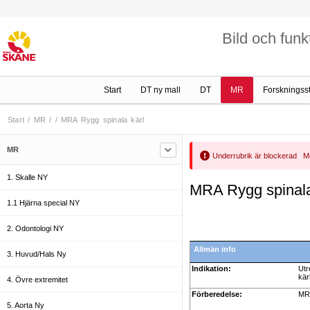
Bild och funk
Start
DT ny mall
DT
MR
Forskningss
Start
/
MR
/
/
MRA Rygg spinala kärl
MR
Underrubrik är blockerad Me
1. Skalle NY
MRA Rygg spinala
1.1 Hjärna special NY
2. Odontologi NY
Allmän info
3. Huvud/Hals Ny
Indikation:
Utr
kär
4. Övre extremitet
Förberedelse:
MR 
5. Aorta Ny