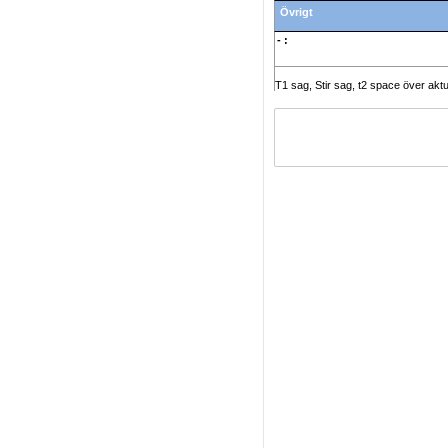
Övrigt
- :
T1 sag, Stir sag, t2 space över ak