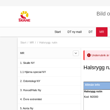
Bild 
Start
DT ny mall
DT
MR
Start
/
MR
/
/
Halsrygg rutin
MR
Underrubrik är
1. Skalle NY
Halsrygg ru
1.1 Hjärna special NY
2. Odontologi NY
Allmän info
3. Huvud/Hals Ny
Halsrygg rutin
Kod: M2000
4. Övre extremitet
5. Aorta Ny