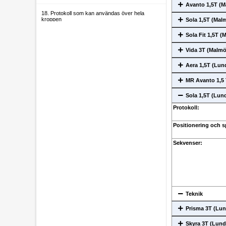
Avanto 1,5T (M
18. Protokoll som kan användas över hela
kroppen
Sola 1,5T (Mal
Sola Fit 1,5T (
19. Allmänt
Vida 3T (Malmö
20. Administratörer
Aera 1,5T (Lun
MR Avanto 1,5 T
Sola 1,5T (Lun
Protokoll:
Positionering och s
Sekvenser:
Teknik
Prisma 3T (Lun
Skyra 3T (Lund