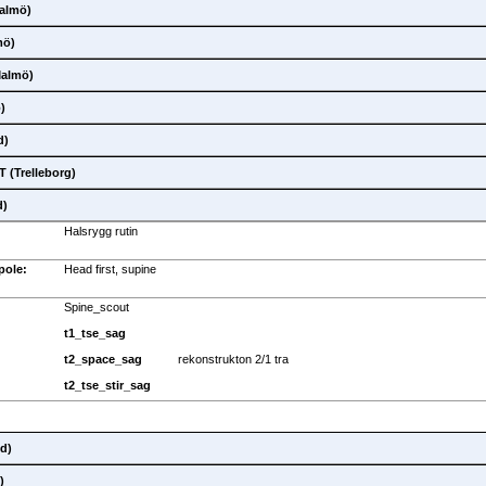
almö)
mö)
Malmö)
)
d)
 (Trelleborg)
d)
Halsrygg rutin
pole:
Head first, supine
Spine_scout
t1_tse_sag
t2_space_sag
rekonstrukton 2/1 tra
t2_tse_stir_sag
d)
)