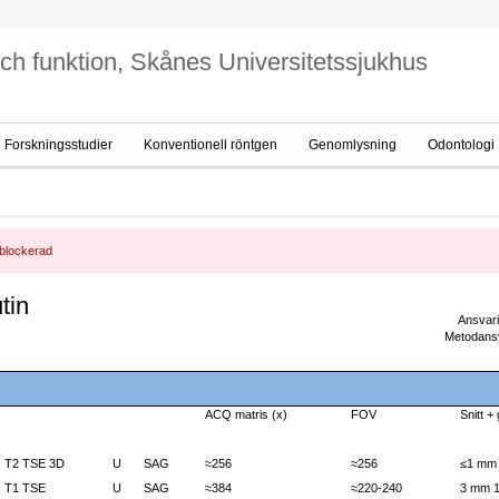
och funktion, Skånes Universitetssjukhus
Forskningsstudier
Konventionell röntgen
Genomlysning
Odontologi
 blockerad
tin
Ansvar
Metodansv
ACQ matris (x)
FOV
Snitt +
T2 TSE 3D
U
SAG
≈256
≈256
≤1 mm 
T1 TSE
U
SAG
≈384
≈220-240
3 mm 