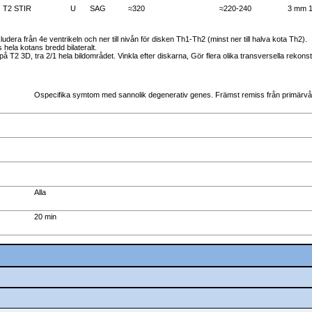
T2 STIR
U
SAG
≈320
≈220-240
3 mm 
kludera från 4e ventrikeln och ner till nivån för disken Th1-Th2 (minst ner till halva kota Th2).
hela kotans bredd bilateralt.
å T2 3D, tra 2/1 hela bildområdet. Vinkla efter diskarna, Gör flera olika transversella rekons
Ospecifika symtom med sannolik degenerativ genes. Främst remiss från primärvå
Alla
20 min