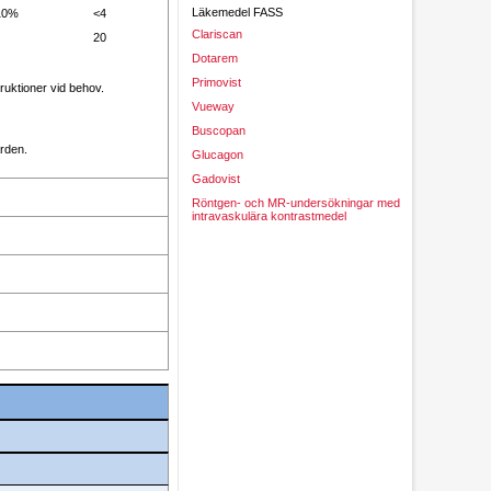
Läkemedel FASS
10%
<4
Clariscan
20
Dotarem
Primovist
truktioner vid behov.
Vueway
Buscopan
rden.
Glucagon
Gadovist
Röntgen- och MR-undersökningar med
intravaskulära kontrastmedel