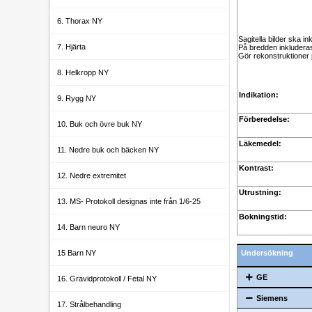
6. Thorax NY
Sagitella bilder ska in
7. Hjärta
På bredden inkluderas 
Gör rekonstruktioner p
8. Helkropp NY
Indikation:
9. Rygg NY
Förberedelse:
10. Buk och övre buk NY
Läkemedel:
11. Nedre buk och bäcken NY
Kontrast:
12. Nedre extremitet
Utrustning:
13. MS- Protokoll designas inte från 1/6-25
Bokningstid:
14. Barn neuro NY
15 Barn NY
Undersökning
GE
16. Gravidprotokoll / Fetal NY
Siemens
17. Strålbehandling