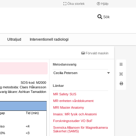
Öka storlek
Hjälp
Sök
Ultraljud
Interventionell radiologi
Förvald maskin
Metodansvarig
Cecilia Petersen
SOS-kod: M2000
Länkar
ig metodsida: Claes Håkansson
arig läkare: Ashkan Tamaddon
MR Safety SUS
MR-enheten vårddokument
MRI Master Anatomy
 gap
Tid (min)
Imaios: MR fysik och Anatomi
Forskningsstudier VO BoF
iso
<4
Svenska Alliansen för Magnetkamera
Säkerhet (SAMS)
10%
<3