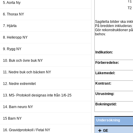
T1
5. Aorta Ny
T2
6. Thorax NY
Sagitella bilder ska inkl
7. Hjärta
På bredden inkluderas h
Gör rekonstruktioner på 
behov.
8. Helkropp NY
9. Rygg NY
Indikation:
10. Buk och övre buk NY
Förberedelse:
11. Nedre buk och bäcken NY
Läkemedel:
Kontrast:
12. Nedre extremitet
Utrustning:
13. MS- Protokoll designas inte från 1/6-25
Bokningstid:
14. Barn neuro NY
15 Barn NY
Undersökning
16. Gravidprotokoll / Fetal NY
GE