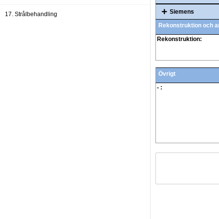
Siemens
17. Strålbehandling
Rekonstruktion och a
18. Protokoll som kan användas över hela kroppen
Rekonstruktion:
19. Allmänt
20. Administratörer
Övrigt
- :