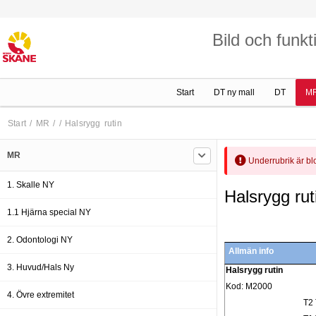
Bild och funk
Start
DT ny mall
DT
M
Start
/
MR
/
/
Halsrygg rutin
MR
Underrubrik är b
1. Skalle NY
Halsrygg rut
1.1 Hjärna special NY
2. Odontologi NY
Allmän info
3. Huvud/Hals Ny
Halsrygg rutin
Kod: M2000
4. Övre extremitet
T2