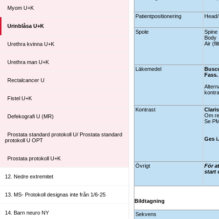
Myom U+K
Patientpositionering
Head/F
Urinblåsa U+K
Spole
Spine
Body
Air (fi
Urethra kvinna U+K
Urethra man U+K
Läkemedel
Busco
Fass.
Rectalcancer U
Altern
kontra
Fistel U+K
Kontrast
Clari
Om re
Defekografi U (MR)
Se PM
Prostata standard protokoll U/ Prostata standard
Ges i
protokoll U OPT
Prostata protokoll U+K
Övrigt
För a
start
12. Nedre extremitet
13. MS- Protokoll designas inte från 1/6-25
Bildtagning
14. Barn neuro NY
Sekvens