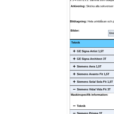
x 3-4 mm d.v.s. samma som obliqu
Arkivering:
Skicka alla sekvenser f
Bildtagning:
Hela urinblåsan och pr
Bilder:
Teknik
GE Signa Artist 1,5T
GE Signa Architect 3T
Siemens Aera 1,5T
Siemens Avanto Fit 1,5T
Siemens Sola/ Sola Fit 1,5T
Siemens Vida/ Vida Fit 3T
Maskinspecifik information:
Teknik
Siemens Prisma 3T