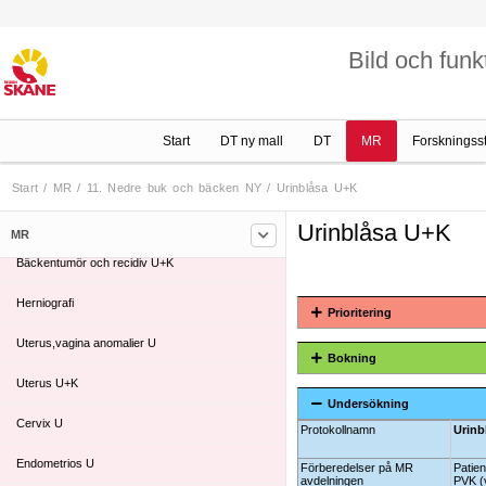
6. Thorax NY
Bild och funk
7. Hjärta
8. Helkropp NY
Start
DT ny mall
DT
MR
Forskningss
9. Rygg NY
10. Buk och övre buk NY
Start
/
MR
/
11. Nedre buk och bäcken NY
/
Urinblåsa U+K
11. Nedre buk och bäcken NY
Urinblåsa U+K
MR
Bäckentumör och recidiv U+K
Herniografi
Prioritering
Uterus,vagina anomalier U
Bokning
Uterus U+K
Undersökning
Cervix U
Protokollnamn
Urinb
Endometrios U
Förberedelser på MR
Patien
avdelningen
PVK (v