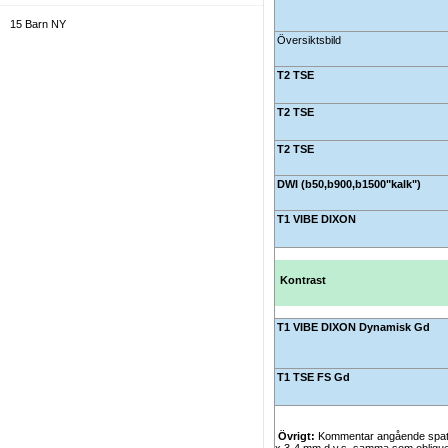
15 Barn NY
Översiktsbild
16. Gravidprotokoll / Fetal NY
T2 TSE
17. Strålbehandling
T2 TSE
18. Protokoll som kan användas över hela
kroppen
T2 TSE
19. Allmänt
DWI (b50,b900,b1500"kalk")
T1 VIBE DIXON
20. Administratörer
Kontrast
T1 VIBE DIXON Dynamisk Gd
T1 TSE FS Gd
Övrigt:
Kommentar angående spatial