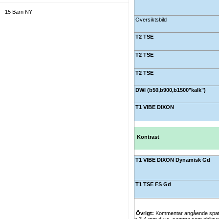
15 Barn NY
Översiktsbild
16. Gravidprotokoll / Fetal NY
T2 TSE
17. Strålbehandling
T2 TSE
18. Protokoll som kan användas över hela
kroppen
T2 TSE
19. Allmänt
DWI (b50,b900,b1500"kalk")
T1 VIBE DIXON
20. Administratörer
Kontrast
T1 VIBE DIXON Dynamisk Gd
T1 TSE FS Gd
Övrigt:
Kommentar angående spatial