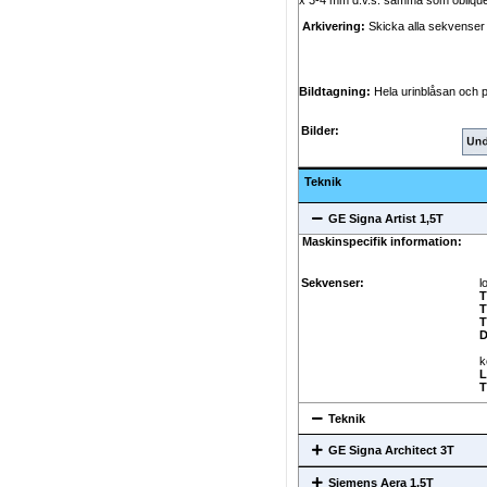
x 3-4 mm d.v.s. samma som obliqu
Arkivering:
Skicka alla sekvenser f
Bildtagning:
Hela urinblåsan och pr
Bilder:
Teknik
GE Signa Artist 1,5T
Maskinspecifik information:
Sekvenser:
l
T
T
T
D
k
L
T
Teknik
GE Signa Architect 3T
Siemens Aera 1,5T