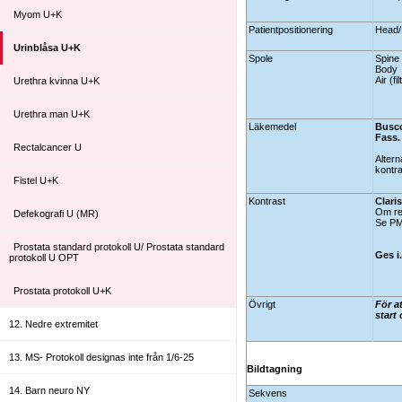
Myom U+K
Patientpositionering
Head/F
Urinblåsa U+K
Spole
Spine
Body
Air (fi
Urethra kvinna U+K
Urethra man U+K
Läkemedel
Busco
Fass.
Rectalcancer U
Altern
kontra
Fistel U+K
Kontrast
Clari
Om re
Defekografi U (MR)
Se PM
Prostata standard protokoll U/ Prostata standard
Ges i
protokoll U OPT
Prostata protokoll U+K
Övrigt
För a
start
12. Nedre extremitet
13. MS- Protokoll designas inte från 1/6-25
Bildtagning
14. Barn neuro NY
Sekvens