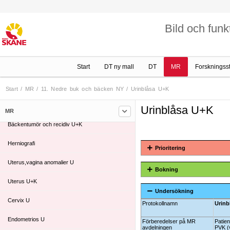
6. Thorax NY
Bild och funk
7. Hjärta
8. Helkropp NY
Start
DT ny mall
DT
MR
Forskningss
9. Rygg NY
10. Buk och övre buk NY
Start
/
MR
/
11. Nedre buk och bäcken NY
/
Urinblåsa U+K
11. Nedre buk och bäcken NY
Urinblåsa U+K
MR
Bäckentumör och recidiv U+K
Herniografi
Prioritering
Uterus,vagina anomalier U
Bokning
Uterus U+K
Undersökning
Cervix U
Protokollnamn
Urinb
Endometrios U
Förberedelser på MR
Patien
avdelningen
PVK (v