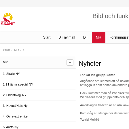
Bild och funk
Start
DT ny mall
DT
MR
Forskningss
Start
/
MR
/
/
Nyheter
MR
1. Skalle NY
Länkar via grupp-konto
Angående strulet med att nå dokum
1.1 Hjärna special NY
att logga in som annan användare 
Dock kommer man då inte direkt till 
2. Odontologi NY
Webläsarn med gruppkonto och spara
Anledningen till detta är att alla län
3. Huvud/Hals Ny
Kom ihåg att stänga ner denna webl
4. Övre extremitet
/Astrid Melkild
5. Aorta Ny