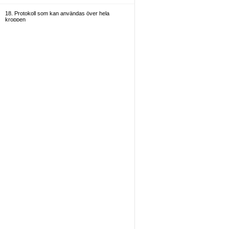
18. Protokoll som kan användas över hela
kroppen
19. Allmänt
20. Administratörer