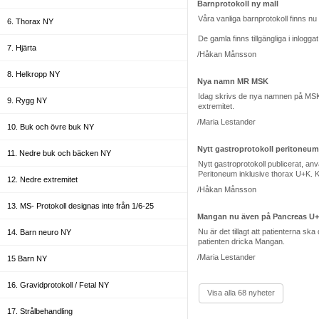
Barnprotokoll ny mall
Våra vanliga barnprotokoll finns nu
6. Thorax NY
De gamla finns tillgängliga i inlogg
7. Hjärta
/Håkan Månsson
8. Helkropp NY
Nya namn MR MSK
Idag skrivs de nya namnen på MSK un
9. Rygg NY
extremitet.
/Maria Lestander
10. Buk och övre buk NY
Nytt gastroprotokoll peritoneum
11. Nedre buk och bäcken NY
Nytt gastroprotokoll publicerat, an
Peritoneum inklusive thorax U+K. 
12. Nedre extremitet
/Håkan Månsson
13. MS- Protokoll designas inte från 1/6-25
Mangan nu även på Pancreas U
Nu är det tillagt att patientern
14. Barn neuro NY
patienten dricka Mangan.
/Maria Lestander
15 Barn NY
16. Gravidprotokoll / Fetal NY
Visa alla 68 nyheter
17. Strålbehandling