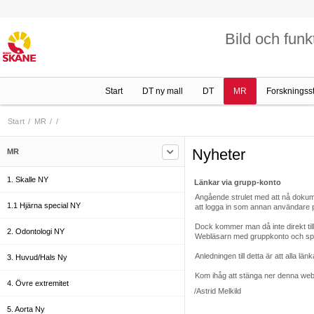
Bild och funk
Start
DT ny mall
DT
MR
Forskningss
Start
/
MR
/
/
Nyheter
MR
1. Skalle NY
Länkar via grupp-konto
Angående strulet med att nå dokum
1.1 Hjärna special NY
att logga in som annan användare 
Dock kommer man då inte direkt till 
2. Odontologi NY
Webläsarn med gruppkonto och spara
Anledningen till detta är att alla län
3. Huvud/Hals Ny
Kom ihåg att stänga ner denna webl
4. Övre extremitet
/Astrid Melkild
5. Aorta Ny