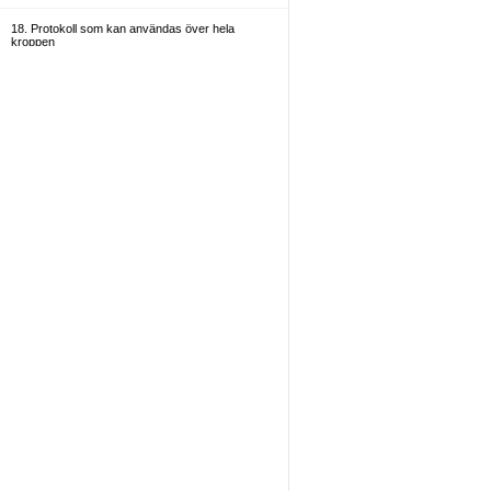
18. Protokoll som kan användas över hela
kroppen
19. Allmänt
20. Administratörer