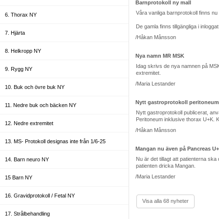
Barnprotokoll ny mall
Våra vanliga barnprotokoll finns nu
6. Thorax NY
De gamla finns tillgängliga i inlogg
7. Hjärta
/Håkan Månsson
8. Helkropp NY
Nya namn MR MSK
Idag skrivs de nya namnen på MSK un
9. Rygg NY
extremitet.
/Maria Lestander
10. Buk och övre buk NY
Nytt gastroprotokoll peritoneum
11. Nedre buk och bäcken NY
Nytt gastroprotokoll publicerat, an
Peritoneum inklusive thorax U+K. 
12. Nedre extremitet
/Håkan Månsson
13. MS- Protokoll designas inte från 1/6-25
Mangan nu även på Pancreas U
Nu är det tillagt att patientern
14. Barn neuro NY
patienten dricka Mangan.
/Maria Lestander
15 Barn NY
16. Gravidprotokoll / Fetal NY
Visa alla 68 nyheter
17. Strålbehandling