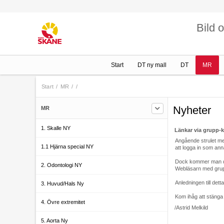
Bild 
Start
DT ny mall
DT
MR
Start
/
MR
/
/
Nyheter
MR
1. Skalle NY
Länkar via grupp-
Angående strulet me
1.1 Hjärna special NY
att logga in som an
Dock kommer man då in
2. Odontologi NY
Webläsarn med grupp
Anledningen till detta
3. Huvud/Hals Ny
Kom ihåg att stänga
4. Övre extremitet
/Astrid Melkild
5. Aorta Ny