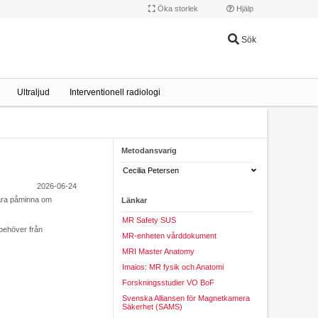
Öka storlek
Hjälp
Sök
Ultraljud
Interventionell radiologi
Metodansvarig
Cecilia Petersen
2026-06-24
bara påminna om
Länkar
MR Safety SUS
 behöver från
MR-enheten vårddokument
MRI Master Anatomy
Imaios: MR fysik och Anatomi
Forskningsstudier VO BoF
Svenska Alliansen för Magnetkamera
Säkerhet (SAMS)