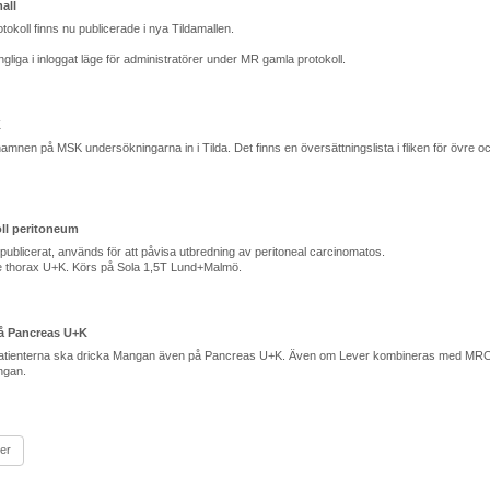
all
tokoll finns nu publicerade i nya Tildamallen.
ngliga i inloggat läge för administratörer under MR gamla protokoll.
K
amnen på MSK undersökningarna in i Tilda. Det finns en översättningslista i fliken för övre o
oll peritoneum
 publicerat, används för att påvisa utbredning av peritoneal carcinomatos.
e thorax U+K. Körs på Sola 1,5T Lund+Malmö.
å Pancreas U+K
att patienterna ska dricka Mangan även på Pancreas U+K. Även om Lever kombineras med MR
ngan.
ter