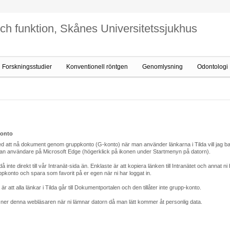
och funktion, Skånes Universitetssjukhus
Forskningsstudier
Konventionell röntgen
Genomlysning
Odontologi
konto
d att nå dokument genom gruppkonto (G-konto) när man använder länkarna i Tilda vill jag 
nan användare på Microsoft Edge (högerklick på ikonen under Startmenyn på datorn).
te direkt till vår Intranät-sida än. Enklaste är att kopiera länken till Intranätet och annat ni
konto och spara som favorit på er egen när ni har loggat in.
 är att alla länkar i Tilda går till Dokumentportalen och den tillåter inte grupp-konto.
 ner denna webläsaren när ni lämnar datorn då man lätt kommer åt personlig data.