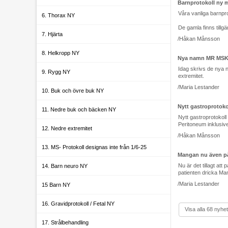
Barnprotokoll ny m
Våra vanliga barnpro
6. Thorax NY
De gamla finns tillgä
7. Hjärta
/Håkan Månsson
8. Helkropp NY
Nya namn MR MS
Idag skrivs de nya n
9. Rygg NY
extremitet.
/Maria Lestander
10. Buk och övre buk NY
Nytt gastroprotok
11. Nedre buk och bäcken NY
Nytt gastroprotokoll
Peritoneum inklusiv
12. Nedre extremitet
/Håkan Månsson
13. MS- Protokoll designas inte från 1/6-25
Mangan nu även p
Nu är det tillagt 
14. Barn neuro NY
patienten dricka Ma
/Maria Lestander
15 Barn NY
16. Gravidprotokoll / Fetal NY
Visa alla 68 nyhe
17. Strålbehandling