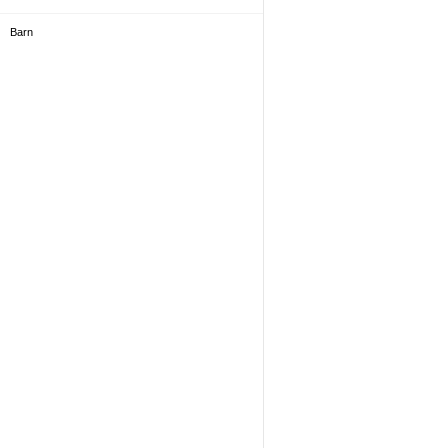
Barn
Barn Neuro
Strålbehandling
Övrigt