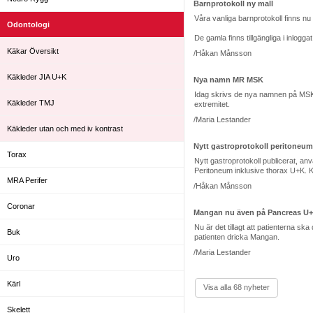
Barnprotokoll ny mall
Våra vanliga barnprotokoll finns nu
Odontologi
De gamla finns tillgängliga i inlogg
Käkar Översikt
/Håkan Månsson
Käkleder JIA U+K
Nya namn MR MSK
Idag skrivs de nya namnen på MSK un
Käkleder TMJ
extremitet.
/Maria Lestander
Käkleder utan och med iv kontrast
Nytt gastroprotokoll peritoneum
Torax
Nytt gastroprotokoll publicerat, an
Peritoneum inklusive thorax U+K. 
MRA Perifer
/Håkan Månsson
Coronar
Mangan nu även på Pancreas U
Nu är det tillagt att patientern
Buk
patienten dricka Mangan.
/Maria Lestander
Uro
Kärl
Visa alla 68 nyheter
Skelett