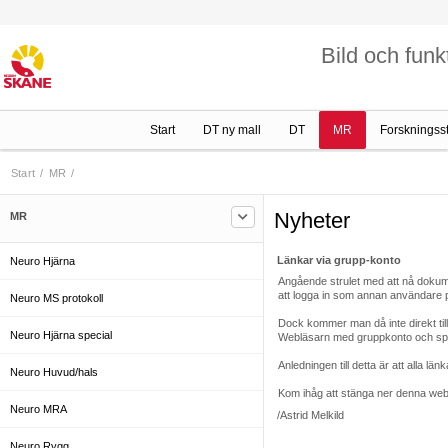
Bild och funk
Start
DT ny mall
DT
MR
Forskningss
Start
/
MR
/
Nyheter
MR
Länkar via grupp-konto
Neuro Hjärna
Angående strulet med att nå dokum
att logga in som annan användare 
Neuro MS protokoll
Dock kommer man då inte direkt till 
Neuro Hjärna special
Webläsarn med gruppkonto och spara
Anledningen till detta är att alla län
Neuro Huvud/hals
Kom ihåg att stänga ner denna webl
Neuro MRA
/Astrid Melkild
Neuro Rygg