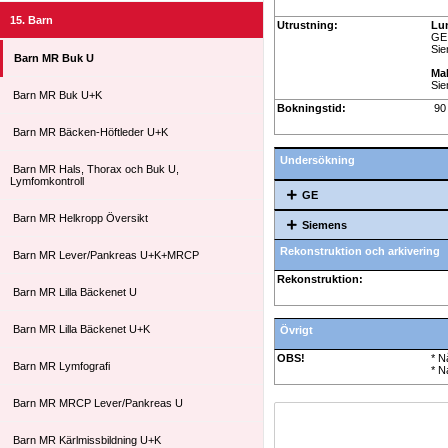
15. Barn
Utrustning:
Lu
GE 
Sie
Barn MR Buk U
Ma
Sie
Barn MR Buk U+K
Bokningstid:
90 
Barn MR Bäcken-Höftleder U+K
Undersökning
Barn MR Hals, Thorax och Buk U,
Lymfomkontroll
GE
Barn MR Helkropp Översikt
Siemens
Rekonstruktion och arkivering
Barn MR Lever/Pankreas U+K+MRCP
Rekonstruktion:
Barn MR Lilla Bäckenet U
Barn MR Lilla Bäckenet U+K
Övrigt
OBS!
* N
Barn MR Lymfografi
* N
Barn MR MRCP Lever/Pankreas U
Barn MR Kärlmissbildning U+K