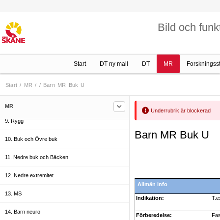
3. Huvud/ Hals
Bild och funk
4. Övre extremitet
5. Aorta
Start
DT ny mall
DT
MR
Forskningss
6. Torax
7. Hjärta
Start
/
MR
/
/
Barn MR Buk U
8. Helkropp
MR
Underrubrik är blockerad
9. Rygg
Barn MR Buk U
10. Buk och Övre buk
11. Nedre buk och Bäcken
12. Nedre extremitet
Allmän info
13. MS
Indikation:
T.e
14. Barn neuro
Förberedelse:
Fas