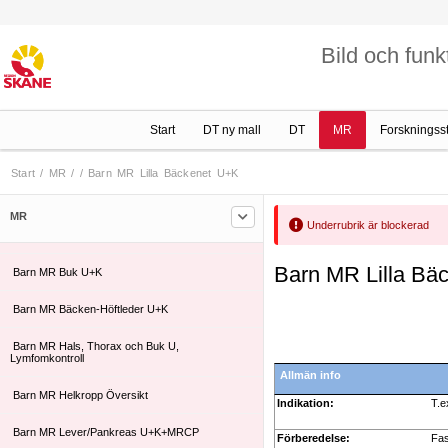
10. Buk och Övre buk
11. Nedre buk och Bäcken
Bild och funk
12. Nedre extremitet
13. MS
Start
DT ny mall
DT
MR
Forskningss
14. Barn neuro
Start
/
MR
/
/
Barn MR Lilla Bäckenet U+K
15. Barn
MR
Underrubrik är blockerad
Barn MR Buk U
Barn MR Lilla Bä
Barn MR Buk U+K
Barn MR Bäcken-Höftleder U+K
Barn MR Hals, Thorax och Buk U,
Lymfomkontroll
Allmän info
Barn MR Helkropp Översikt
Indikation:
T.e
Barn MR Lever/Pankreas U+K+MRCP
Förberedelse:
Fas