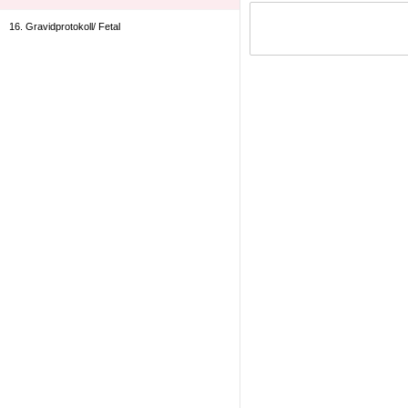
16. Gravidprotokoll/ Fetal
17. Strålbehandling
18. Protokoll som kan användas över hela
kroppen
19. Allmänt