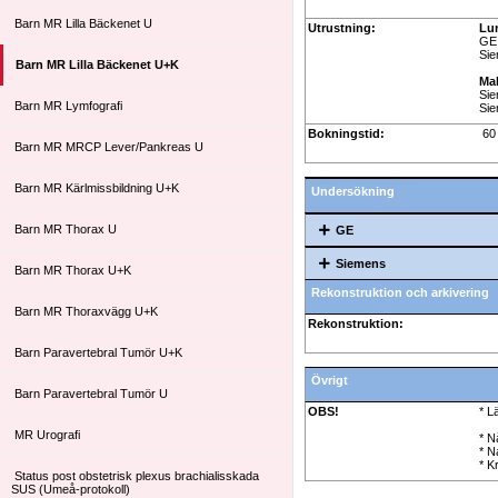
Barn MR Lilla Bäckenet U
Utrustning:
Lu
GE 
Sie
Barn MR Lilla Bäckenet U+K
Ma
Sie
Barn MR Lymfografi
Sie
Bokningstid:
60 
Barn MR MRCP Lever/Pankreas U
Barn MR Kärlmissbildning U+K
Undersökning
Barn MR Thorax U
GE
Siemens
Barn MR Thorax U+K
Rekonstruktion och arkivering
Barn MR Thoraxvägg U+K
Rekonstruktion:
Barn Paravertebral Tumör U+K
Övrigt
Barn Paravertebral Tumör U
OBS!
* L
MR Urografi
* N
* N
* K
Status post obstetrisk plexus brachialisskada
SUS (Umeå-protokoll)