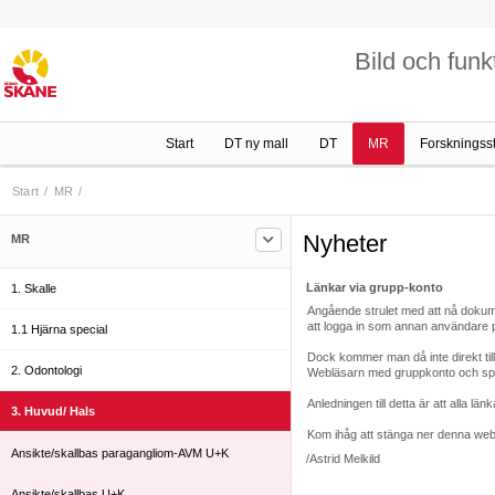
Bild och funk
Start
DT ny mall
DT
MR
Forskningss
Start
/
MR
/
Nyheter
MR
Länkar via grupp-konto
1. Skalle
Angående strulet med att nå dokum
att logga in som annan användare 
1.1 Hjärna special
Dock kommer man då inte direkt till 
2. Odontologi
Webläsarn med gruppkonto och spara
Anledningen till detta är att alla län
3. Huvud/ Hals
Kom ihåg att stänga ner denna webl
Ansikte/skallbas paragangliom-AVM U+K
/Astrid Melkild
Ansikte/skallbas U+K