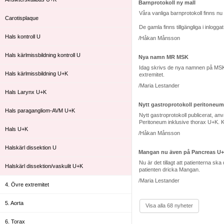
Barnprotokoll ny mall
Våra vanliga barnprotokoll finns nu
Carotisplaque
De gamla finns tillgängliga i inlogg
Hals kontroll U
/Håkan Månsson
Hals kärlmissbildning kontroll U
Nya namn MR MSK
Idag skrivs de nya namnen på MSK un
Hals kärlmissbildning U+K
extremitet.
/Maria Lestander
Hals Larynx U+K
Nytt gastroprotokoll peritoneum
Hals paragangliom-AVM U+K
Nytt gastroprotokoll publicerat, an
Peritoneum inklusive thorax U+K. 
Hals U+K
/Håkan Månsson
Halskärl dissektion U
Mangan nu även på Pancreas U
Nu är det tillagt att patientern
Halskärl dissektion/vaskulit U+K
patienten dricka Mangan.
/Maria Lestander
4. Övre extremitet
5. Aorta
Visa alla 68 nyheter
6. Torax