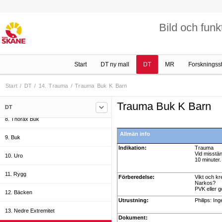
2. Odontologi
Bild och funk
3. Huvud/Hals
4. Övre Extremitet
5. Aorta
Start
DT ny mall
DT
MR
Forskningss
6. Thorax
Start
/
DT
/
14. Trauma
/
Trauma Buk K Barn
7. Hjärta
Trauma Buk K Barn
DT
8. Thorax Buk
Allmän info
9. Buk
Indikation:
Trauma
Vid misstän
10. Uro
10 minuter.
11. Rygg
Förberedelse:
Vikt och kr
Narkos?
PVK eller g
12. Bäcken
Utrustning:
Philips: In
13. Nedre Extremitet
Dokument: