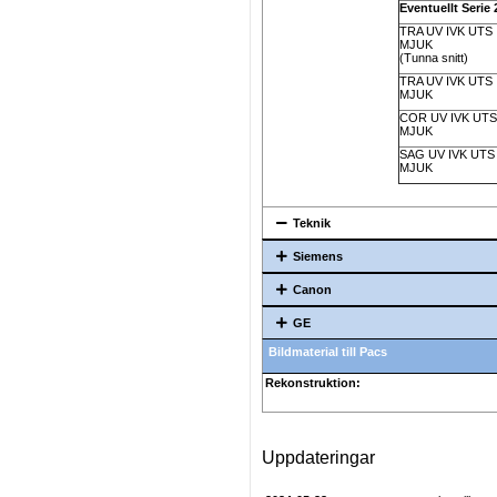
Eventuellt Serie
TRA UV IVK UTS
MJUK
(Tunna snitt)
TRA UV IVK UTS
MJUK
COR UV IVK UTS
MJUK
SAG UV IVK UTS
MJUK
Teknik
Siemens
Canon
GE
Bildmaterial till Pacs
Rekonstruktion:
Uppdateringar