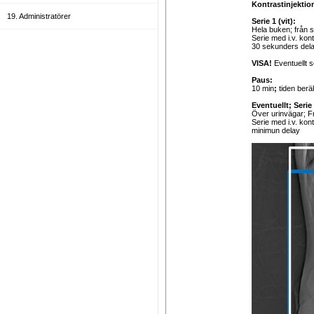
Kontrastinjektio
19. Administratörer
Serie 1 (vit):
Hela buken; från s
Serie med i.v. kont
30 sekunders delay
VISA!
Eventuellt s
Paus:
10 min
;
tiden berä
Eventuellt; Serie 
Över urinvägar; Fr
Serie med i.v. kon
minimun delay