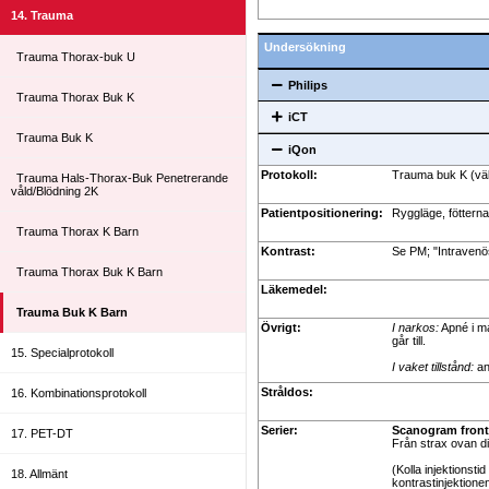
14. Trauma
Undersökning
Trauma Thorax-buk U
Philips
Trauma Thorax Buk K
iCT
Trauma Buk K
iQon
Protokoll:
Trauma buk K (väl p
Trauma Hals-Thorax-Buk Penetrerande
våld/Blödning 2K
Patientpositionering:
Ryggläge, föttern
Trauma Thorax K Barn
Kontrast:
Se PM; "Intravenö
Trauma Thorax Buk K Barn
Läkemedel:
Trauma Buk K Barn
Övrigt:
I narkos:
Apné i m
går till.
15. Specialprotokoll
I vaket tillstånd:
an
Stråldos:
16. Kombinationsprotokoll
Serier:
Scanogram front
17. PET-DT
Från strax ovan di
(Kolla injektionsti
18. Allmänt
kontrastinjektionen