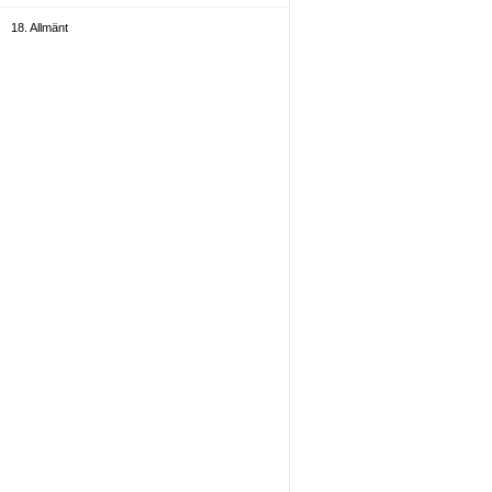
18. Allmänt
19. Administratörer