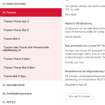
13. Nedre Extremitet
Den gamla rubriken bör därför enda
"DT ny mall".
14. Trauma
/Åsa Widh
Trauma Thorax-buk U
Hjärna U DE Blödning
Vi påminner om att välja detta prot
Trauma Thorax Buk K
sista 24 timmarna istället för vanl
/Astrid Melkild
Trauma Buk K
Nytt protokoll och ny kod DT Th
Trauma Hals-Thorax-Buk Penetrerande
våld/Blödning 2K
Nu finns det ett nytt DT-protokoll
Undersökningen utförs som en vanli
undersökningen samt på bordet. Se p
Trauma Thorax K Barn
/Cecilia van Toor
Trauma Thorax Buk K Barn
Modalitetsval vid frågeställning
Trauma Buk K Barn
På senaste skelettoptimeringsmötet
prioritering och konverteras till D
/Magdalena Agnvall
15. Specialprotokoll
16. Kombinationsprotokoll
Visa alla 56 nyheter
17. PET-DT