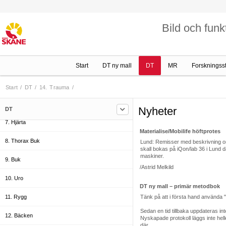
1. Skalle
Bild och funk
2. Odontologi
3. Huvud/Hals
Start
DT ny mall
DT
MR
Forskningss
4. Övre Extremitet
5. Aorta
Start
/
DT
/
14. Trauma
/
6. Thorax
Nyheter
DT
7. Hjärta
Materialise/Mobilife höftprotes
8. Thorax Buk
Lund: Remisser med beskrivning om s
skall bokas på iQon/lab 36 i Lund d
maskiner.
9. Buk
/Astrid Melkild
10. Uro
DT ny mall – primär metodbok
11. Rygg
Tänk på att i första hand använda
Sedan en tid tillbaka uppdateras int
12. Bäcken
Nyskapade protokoll läggs inte heller
där.