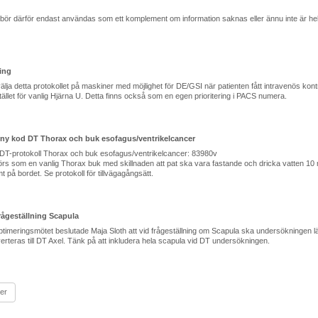
ör därför endast användas som ett komplement om information saknas eller ännu inte är helt 
ing
älja detta protokollet på maskiner med möjlighet för DE/GSI när patienten fått intravenös kon
tället för vanlig Hjärna U. Detta finns också som en egen prioritering i PACS numera.
 ny kod DT Thorax och buk esofagus/ventrikelcancer
tt DT-protokoll Thorax och buk esofagus/ventrikelcancer: 83980v
rs som en vanlig Thorax buk med skillnaden att pat ska vara fastande och dricka vatten 10 
på bordet. Se protokoll för tillvägagångsätt.
frågeställning Scapula
timeringsmötet beslutade Maja Sloth att vid frågeställning om Scapula ska undersökningen läg
verteras till DT Axel. Tänk på att inkludera hela scapula vid DT undersökningen.
ter