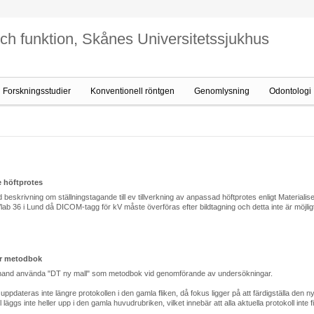
och funktion, Skånes Universitetssjukhus
Forskningsstudier
Konventionell röntgen
Genomlysning
Odontologi
e höftprotes
eskrivning om ställningstagande till ev tillverkning av anpassad höftprotes enligt Materialis
lab 36 i Lund då DICOM-tagg för kV måste överföras efter bildtagning och detta inte är möjligt
är metodbok
a hand använda "DT ny mall" som metodbok vid genomförande av undersökningar.
a uppdateras inte längre protokollen i den gamla fliken, då fokus ligger på att färdigställa den
äggs inte heller upp i den gamla huvudrubriken, vilket innebär att alla aktuella protokoll inte fi