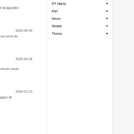
DT Hjärta
färdigställd i
Kärl
Neuro
Skelett
2026-06-04
Thorax
trast inom de
2026-04-08
minuter innan
2026-03-23
gas till