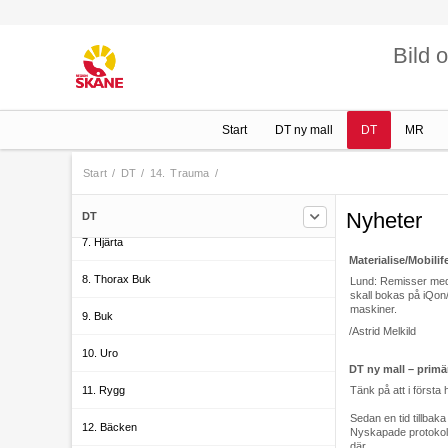
1. Skalle
Bild 
2. Odontologi
3. Huvud/Hals
Start
DT ny mall
DT
MR
4. Övre Extremitet
5. Aorta
Start
/
DT
/
14. Trauma
/
6. Thorax
Nyheter
DT
7. Hjärta
Materialise/Mobilif
8. Thorax Buk
Lund: Remisser med b
skall bokas på iQon/
maskiner.
9. Buk
/Astrid Melkild
10. Uro
DT ny mall – prim
11. Rygg
Tänk på att i först
Sedan en tid tillbak
12. Bäcken
Nyskapade protokoll l
där.