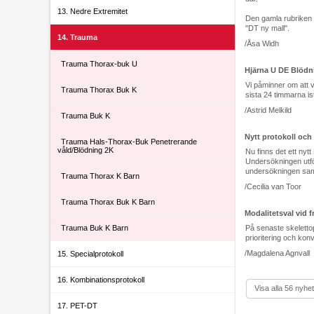
13. Nedre Extremitet
Den gamla rubriken b
"DT ny mall".
14. Trauma
/Åsa Widh
Trauma Thorax-buk U
Hjärna U DE Blödn
Vi påminner om att v
Trauma Thorax Buk K
sista 24 timmarna is
/Astrid Melkild
Trauma Buk K
Nytt protokoll och
Trauma Hals-Thorax-Buk Penetrerande
våld/Blödning 2K
Nu finns det ett ny
Undersökningen utfö
undersökningen samt 
Trauma Thorax K Barn
/Cecilia van Toor
Trauma Thorax Buk K Barn
Modalitetsval vid 
Trauma Buk K Barn
På senaste skelettop
prioritering och kon
/Magdalena Agnvall
15. Specialprotokoll
16. Kombinationsprotokoll
Visa alla 56 nyhe
17. PET-DT