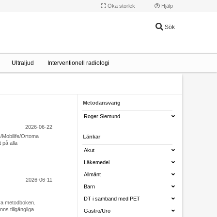
Öka storlek
Hjälp
Sök
Ultraljud
Interventionell radiologi
Metodansvarig
Roger Siemund
2026-06-22
e/Mobilife/Ortoma
Länkar
 på alla
Akut
Läkemedel
Allmänt
2026-06-11
Barn
DT i samband med PET
 nya metodboken.
nns tillgängliga
Gastro/Uro