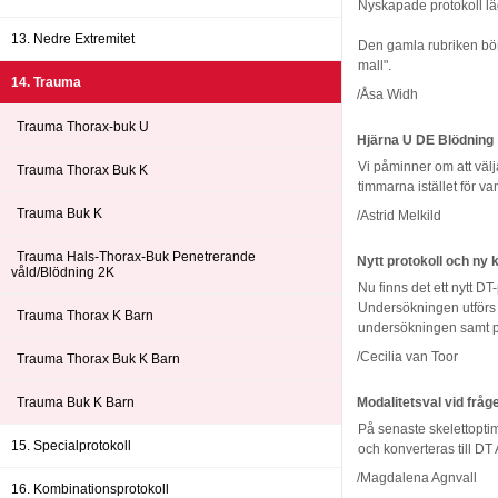
Nyskapade protokoll lägg
13. Nedre Extremitet
Den gamla rubriken bör
mall".
14. Trauma
/Åsa Widh
Trauma Thorax-buk U
Hjärna U DE Blödning
Vi påminner om att välj
Trauma Thorax Buk K
timmarna istället för v
Trauma Buk K
/Astrid Melkild
Trauma Hals-Thorax-Buk Penetrerande
Nytt protokoll och ny
våld/Blödning 2K
Nu finns det ett nytt D
Undersökningen utförs 
Trauma Thorax K Barn
undersökningen samt på 
/Cecilia van Toor
Trauma Thorax Buk K Barn
Trauma Buk K Barn
Modalitetsval vid fråg
På senaste skelettoptim
15. Specialprotokoll
och konverteras till DT
/Magdalena Agnvall
16. Kombinationsprotokoll