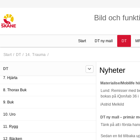
1. Skalle
Bild och funk
2. Odontologi
3. Huvud/Hals
Start
DT ny mall
DT
M
4. Övre Extremitet
5. Aorta
Start
/
DT
/
14. Trauma
/
6. Thorax
Nyheter
DT
7. Hjärta
Materialise/Mobilife h
8. Thorax Buk
Lund: Remisser med besk
bokas på iQon/lab 36 i 
9. Buk
/Astrid Melkild
10. Uro
DT ny mall – primär 
Tänk på att i första h
11. Rygg
Sedan en tid tillbaka u
12. Bäcken