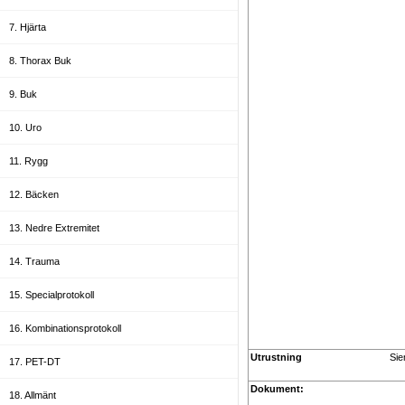
7. Hjärta
8. Thorax Buk
9. Buk
10. Uro
11. Rygg
12. Bäcken
13. Nedre Extremitet
14. Trauma
15. Specialprotokoll
16. Kombinationsprotokoll
Utrustning
Sie
17. PET-DT
Dokument:
18. Allmänt