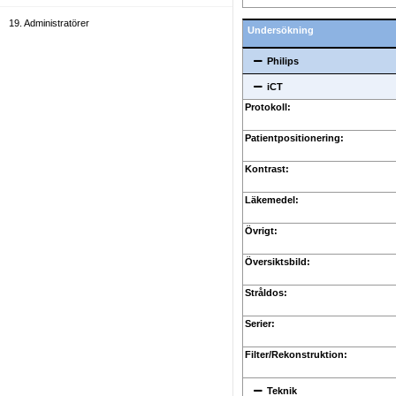
19. Administratörer
Undersökning
Philips
iCT
Protokoll:
Patientpositionering:
Kontrast:
Läkemedel:
Övrigt:
Översiktsbild:
Stråldos:
Serier:
Filter/Rekonstruktion:
Teknik