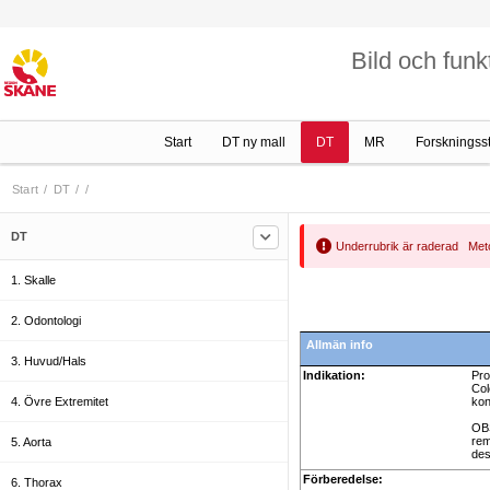
Bild och funk
Start
DT ny mall
DT
MR
Forskningss
Start
/
DT
/
/
DT
Underrubrik är raderad Meto
1. Skalle
2. Odontologi
Allmän info
3. Huvud/Hals
Indikation:
Pro
Col
4. Övre Extremitet
kon
OBS
rem
5. Aorta
des
Förberedelse:
6. Thorax